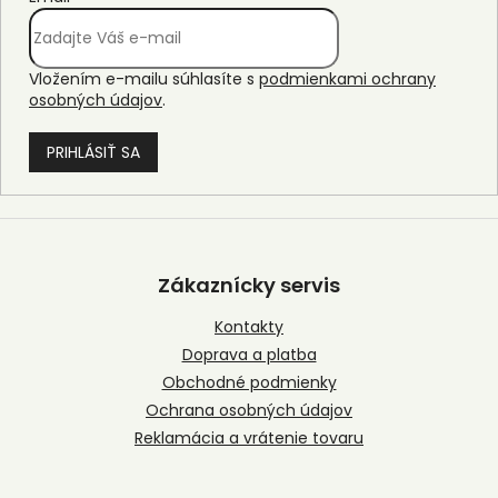
Vložením e-mailu súhlasíte s
podmienkami ochrany
osobných údajov
.
PRIHLÁSIŤ SA
Z
á
p
Zákaznícky servis
ä
t
Kontakty
i
Doprava a platba
e
Obchodné podmienky
Ochrana osobných údajov
Reklamácia a vrátenie tovaru