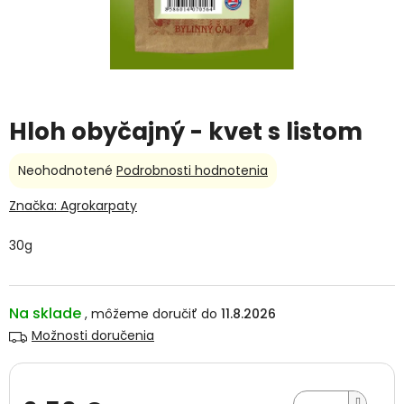
Hloh obyčajný - kvet s listom
Priemerné
Neohodnotené
Podrobnosti hodnotenia
hodnotenie
produktu
Značka:
Agrokarpaty
je
0,0
30g
z
5
hviezdičiek.
Na sklade
11.8.2026
Možnosti doručenia