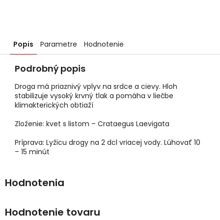
Popis
Parametre
Hodnotenie
Podrobný popis
Droga má priaznivý vplyv na srdce a cievy. Hloh
stabilizuje vysoký krvný tlak a pomáha v liečbe
klimakterických obtiaží
Zloženie: kvet s listom – Crataegus Laevigata
Príprava: Lyžicu drogy na 2 dcl vriacej vody. Lúhovať 10
– 15 minút
Hodnotenie tovaru