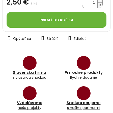
2,50 €
/ ks
Jednotková
cena:
PRIDAŤ DO KOŠÍKA
Opýtať sa
Strážiť
Zdieľať
Slovenská firma
Prírodné produkty
s vlastnou značkou
Rýchle dodanie
Vzdelávame
Spolupracujeme
naše projekty
s našimi partnermi