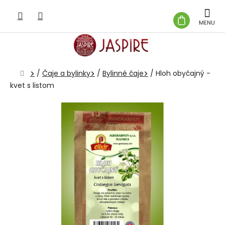
Prejsť
na
NÁKUP
obsah
KOŠÍK
Domov
/
Čaje a bylinky
/
Bylinné čaje
/
Hloh obyčajný -
kvet s listom