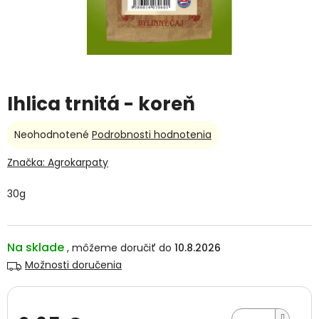
Ihlica trnitá - koreň
Priemerné
Neohodnotené
Podrobnosti hodnotenia
hodnotenie
produktu
Značka:
Agrokarpaty
je
0,0
30g
z
5
hviezdičiek.
Na sklade
10.8.2026
Možnosti doručenia