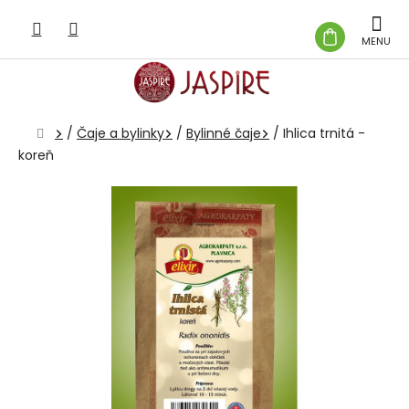
Prejsť
na
NÁKUP
obsah
KOŠÍK
Domov
/
Čaje a bylinky
/
Bylinné čaje
/
Ihlica trnitá -
koreň