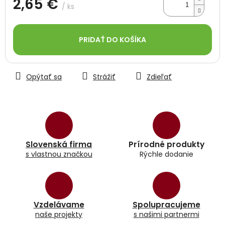
2,65 €
/ ks
Jednotková
cena:
PRIDAŤ DO KOŠÍKA
Opýtať sa
Strážiť
Zdieľať
Slovenská firma
Prírodné produkty
s vlastnou značkou
Rýchle dodanie
Vzdelávame
Spolupracujeme
naše projekty
s našimi partnermi