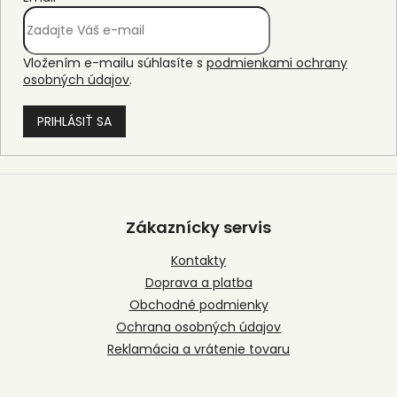
Vložením e-mailu súhlasíte s
podmienkami ochrany
osobných údajov
.
PRIHLÁSIŤ SA
Z
á
p
Zákaznícky servis
ä
t
Kontakty
i
Doprava a platba
e
Obchodné podmienky
Ochrana osobných údajov
Reklamácia a vrátenie tovaru