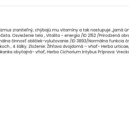
rganizmus zraniteľný, chýbajú mu vitamíny a tak nastupuje „jarná
ista. Osvieženie tela , Vitalita - energia /ID 2152 /Prirodzená 
álna činnosť obličiek-vylučovanie /ID 3893/Normálna funkcia čr
ch , 4 šálky. Zloženie: Žihľava dvojdomá – vňať- Herba urticae, P
s, Čakanka obyčajná- vňať, Herba Cichorium Intybus Príprava: Vrec