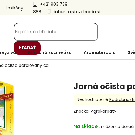
+421 903 739
Lexikóny
888
info@rajskazahrada.sk
HĽADAŤ
 výživa
Prírodná kozmetika
Aromaterapia
Svi
ná očista porciovaný čaj
Jarná očista p
Priemerné
Neohodnotené
Podrobnosti
hodnotenie
produktu
Značka:
Agrokarpaty
je
0,0
Na sklade
z
5