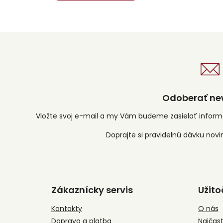
Odoberať new
Vložte svoj e-mail a my Vám budeme zasielať infor
Z
á
Zákaznícky servis
Užito
p
ä
Kontakty
O nás
t
Doprava a platba
Najčast