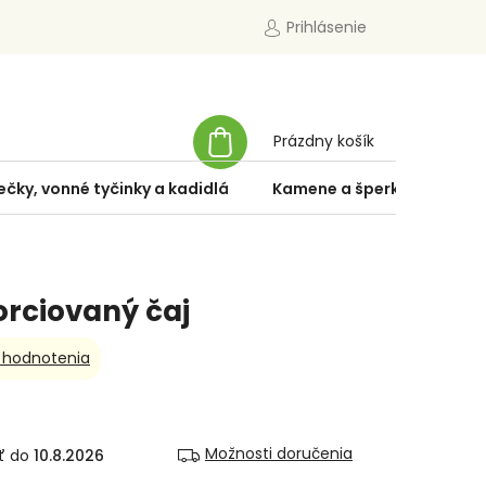
Prihlásenie
NÁKUPNÝ
Prázdny košík
KOŠÍK
ečky, vonné tyčinky a kadidlá
Kamene a šperky
Špe
orciovaný čaj
 hodnotenia
Možnosti doručenia
10.8.2026