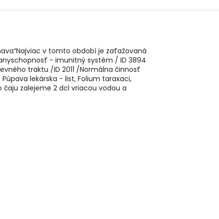
 únava“Najviac v tomto období je zaťažovaná
obranyschopnosť - imunitný systém / ID 3894
evného traktu /ID 2011 /Normálna činnosť
úpava lekárska - list, Folium taraxaci,
ko čaju zalejeme 2 dcl vriacou vodou a