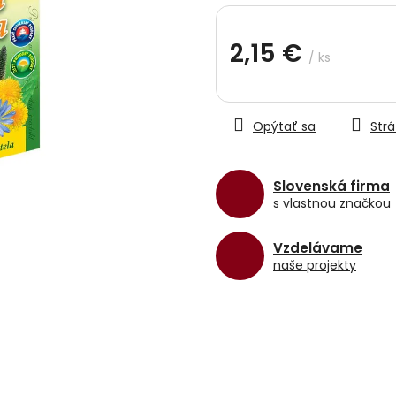
hviezdičiek.
2,15 €
/ ks
Jednotková
cena:
Opýtať sa
Strá
Slovenská firma
s vlastnou značkou
Vzdelávame
naše projekty