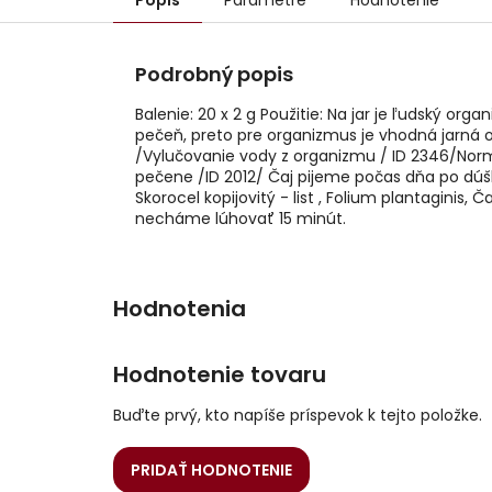
Popis
Parametre
Hodnotenie
Podrobný popis
Balenie: 20 x 2 g Použitie: Na jar je ľudský o
pečeň, preto pre organizmus je vhodná jarná oč
/Vylučovanie vody z organizmu / ID 2346/Norm
pečene /ID 2012/ Čaj pijeme počas dňa po dúško
Skorocel kopijovitý - list , Folium plantagini
necháme lúhovať 15 minút.
Hodnotenie tovaru
Buďte prvý, kto napíše príspevok k tejto položke.
PRIDAŤ HODNOTENIE