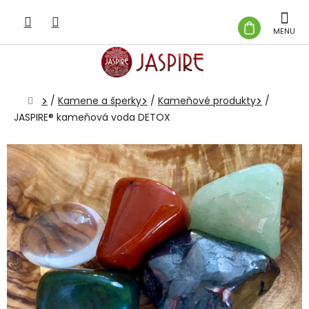
Prejsť
na
NÁKUP
obsah
KOŠÍK
Domov
/
Kamene a šperky
/
Kameňové produkty
/
JASPIRE® kameňová voda DETOX