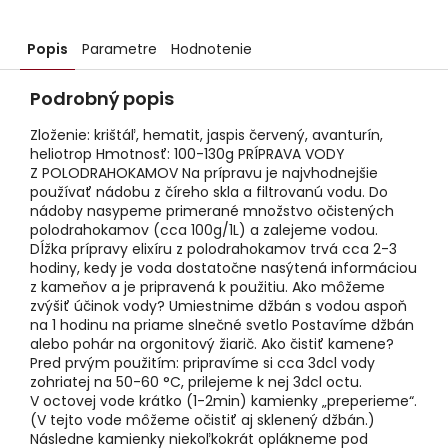
Popis
Parametre
Hodnotenie
Podrobný popis
Zloženie: krištáľ, hematit, jaspis červený, avanturín,
heliotrop Hmotnosť: 100-130g PRÍPRAVA VODY
Z POLODRAHOKAMOV Na prípravu je najvhodnejšie
používať nádobu z číreho skla a filtrovanú vodu. Do
nádoby nasypeme primerané množstvo očistených
polodrahokamov (cca 100g/1L) a zalejeme vodou.
Dĺžka prípravy elixíru z polodrahokamov trvá cca 2-3
hodiny, kedy je voda dostatočne nasýtená informáciou
z kameňov a je pripravená k použitiu. Ako môžeme
zvýšiť účinok vody? Umiestnime džbán s vodou aspoň
na 1 hodinu na priame slnečné svetlo Postavíme džbán
alebo pohár na orgonitový žiarič. Ako čistiť kamene?
Pred prvým použitím: pripravíme si cca 3dcl vody
zohriatej na 50-60 °C, prilejeme k nej 3dcl octu.
V octovej vode krátko (1-2min) kamienky „preperieme“.
(V tejto vode môžeme očistiť aj sklenený džbán.)
Následne kamienky niekoľkokrát oplákneme pod