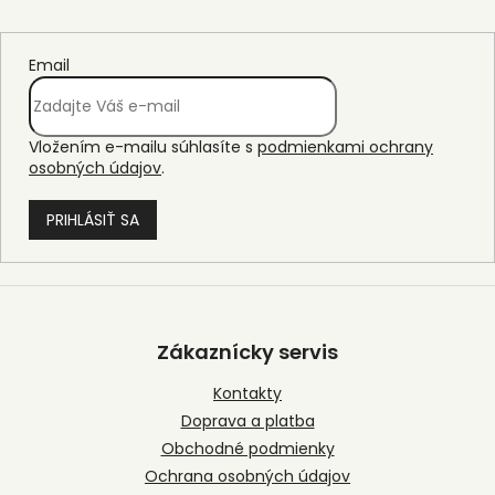
Email
Vložením e-mailu súhlasíte s
podmienkami ochrany
osobných údajov
.
PRIHLÁSIŤ SA
Z
á
p
Zákaznícky servis
ä
t
Kontakty
i
Doprava a platba
e
Obchodné podmienky
Ochrana osobných údajov