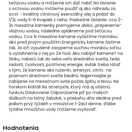
tečúcou vodou a môžeme ich dať nabiť Na čistenie
s octovou vodou môžeme použiť aj ako náhradu za
ocot - kvalitný citrónový esenciálny olej a pridať do
1/2L vody 5-6 kvapiek z neho. Priebežné čistenie: cca 2-
3x mesačne kamienky premyjeme alebo „preperieme“
vlažnou vodou, následne oplákneme pod tečúcou
vodou. Cca 1x mesačne kamene vyčistíme metódou
ako pred prvým použitím Energeticky kamene čistíme
tak, že ich vysušené zasypeme suchou morskou soľou
a vytiahneme z nej po 24 hod. Ako nabíjať kamene? na
Slnku, naberú tak do seba veľa slnečného svetla, teda
radosti, tvorivosti, pozitívnej energie, avšak treba rátať
s tým, že kamene ako ruženín, ametyst, citrín.. na
priamom slnečnom svetle blednú. Najjemnejšie je
nabíjanie na mesačnom svite počas Splnu a Novu. Na
horskom krištáli Na ametyste, ktorý má aj očistnú
funkciu Dávkovanie Odporúčame piť po malých
dúškoch na lačný žalúdok, v priebehu dňa ideálne pred
jedlom prvý týždeň v množstve 1-2dcl denne, ďalšie
týždne množstvo vody môžeme zvyšovať.