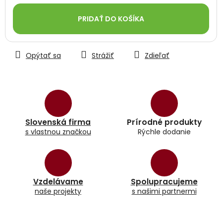
Jednotková
cena:
PRIDAŤ DO KOŠÍKA
Opýtať sa
Strážiť
Zdieľať
Slovenská firma
Prírodné produkty
s vlastnou značkou
Rýchle dodanie
Vzdelávame
Spolupracujeme
naše projekty
s našimi partnermi