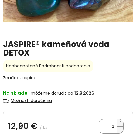
JASPIRE® kameňová voda
DETOX
Priemerné
Neohodnotené
Podrobnosti hodnotenia
hodnotenie
produktu
Značka:
Jaspire
je
0,0
Na sklade
12.8.2026
z
5
Možnosti doručenia
hviezdičiek.
12,90 €
/ ks