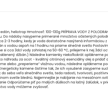
alcedón, heliotrop Hmotnosť: 100-130g PRÍPRAVA VODY Z POLODRA
vodu. Do nádoby nasypeme primerané množstvo očistených polod
cca 2-3 hodiny, kedy je voda dostatočne nasýtená informáciou z 
s vodou aspoň na 1 hodinu na priame slnečné svetlo Postavíme
e si cca 3dcl vody zohriatej na 50-60 °C, prilejeme k nej 3dcl o
aj sklenený džbán.) Následne kamienky niekoľkokrát oplákneme
 náhradu za ocot - kvalitný citrónový esenciálny olej a pridať d
eme alebo „preperieme“ vlažnou vodou, následne oplákneme p
nergeticky kamene čistíme tak, že ich vysušené zasypeme suc
do seba veľa slnečného svetla, teda radosti, tvorivosti, pozitív
ečnom svetle blednú. Najjemnejšie je nabíjanie na mesačnom svit
anie Odporúčame piť po malých dúškoch na lačný žalúdok, v pr
žstvo vody môžeme zvyšovať.