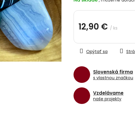
z
5
hviezdičiek.
12,90 €
/ ks
Jednotková
cena:
Opýtať sa
Strá
Slovenská firma
s vlastnou značkou
Vzdelávame
naše projekty