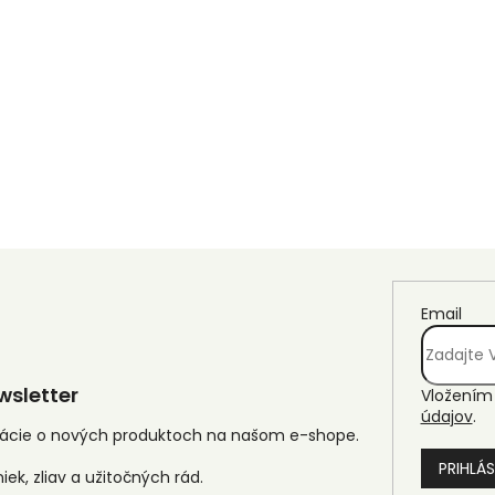
Email
sletter
Vložením 
údajov
.
mácie o nových produktoch na našom e-shope.
PRIHLÁS