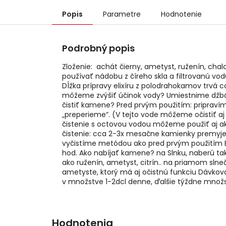
Popis
Parametre
Hodnotenie
Podrobný popis
Zloženie: achát čierny, ametyst, ruženín, ch
používať nádobu z číreho skla a filtrovanú 
Dĺžka prípravy elixíru z polodrahokamov trvá 
môžeme zvýšiť účinok vody? Umiestnime džbán 
čistiť kamene? Pred prvým použitím: pripravím
„preperieme“. (V tejto vode môžeme očistiť 
čistenie s octovou vodou môžeme použiť aj ako
čistenie: cca 2-3x mesačne kamienky premyj
vyčistíme metódou ako pred prvým použitím E
hod. Ako nabíjať kamene? na Slnku, naberú tak 
ako ruženín, ametyst, citrín.. na priamom sln
ametyste, ktorý má aj očistnú funkciu Dávkov
v množstve 1-2dcl denne, ďalšie týždne mno