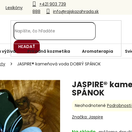
+421 903 739
Lexikóny
888
info@rajskazahrada.sk
HĽADAŤ
 výživa
Prírodná kozmetika
Aromaterapia
Svi
kty
JASPIRE® kameňová voda DOBRÝ SPÁNOK
JASPIRE® kam
SPÁNOK
Priemerné
Neohodnotené
Podrobnosti
hodnotenie
produktu
Značka:
Jaspire
je
0,0
Na sklade