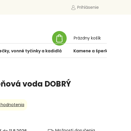
Prihlásenie
NÁKUPNÝ
Prázdny košík
KOŠÍK
ečky, vonné tyčinky a kadidlá
Kamene a šperky
Špe
eňová voda DOBRÝ
 hodnotenia
Možnosti doručenia