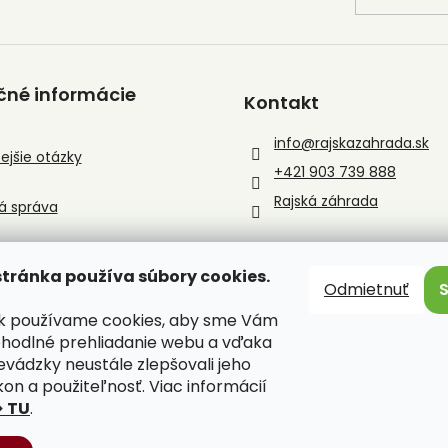
čné informácie
Kontakt
info
@
rajskazahrada.sk
ejšie otázky
+421 903 739 888
Rajská záhrada
á správa
tránka používa súbory cookies.
Odmietnuť
sk používame cookies, aby sme Vám
ohodlné prehliadanie webu a vďaka
evádzky neustále zlepšovali jeho
kon a použiteľnosť. Viac informácií
> TU
.