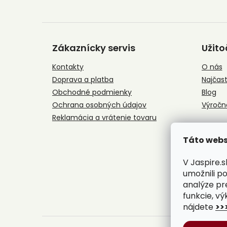
Z
á
Zákaznícky servis
Užito
p
ä
Kontakty
O nás
t
Doprava a platba
Najčast
i
e
Obchodné podmienky
Blog
Ochrana osobných údajov
Výročn
Reklamácia a vrátenie tovaru
Táto webs
V Jaspire.
umožnili p
analýze pr
funkcie, vý
nájdete
>>