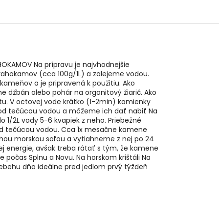
HOKAMOV Na prípravu je najvhodnejšie
rahokamov (cca 100g/1L) a zalejeme vodou.
kameňov a je pripravená k použitiu. Ako
 džbán alebo pohár na orgonitový žiarič. Ako
ctu. V octovej vode krátko (1-2min) kamienky
 pod tečúcou vodou a môžeme ich dať nabiť Na
o 1/2L vody 5-6 kvapiek z neho. Priebežné
od tečúcou vodou. Cca 1x mesačne kamene
hou morskou soľou a vytiahneme z nej po 24
nej energie, avšak treba rátať s tým, že kamene
e počas Splnu a Novu. Na horskom krištáli Na
iebehu dňa ideálne pred jedlom prvý týždeň