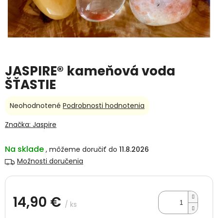
JASPIRE® kameňová voda
ŠŤASTIE
Priemerné
Neohodnotené
Podrobnosti hodnotenia
hodnotenie
produktu
Značka:
Jaspire
je
0,0
Na sklade
11.8.2026
z
5
Možnosti doručenia
hviezdičiek.
14,90 €
/ ks