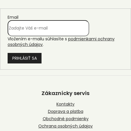
Email
Vložením e-mailu súhlasíte s
podmienkami ochrany
osobných údajov
.
PRIHLÁSIŤ SA
Z
á
p
Zákaznícky servis
ä
t
Kontakty
i
Doprava a platba
e
Obchodné podmienky
Ochrana osobných údajov