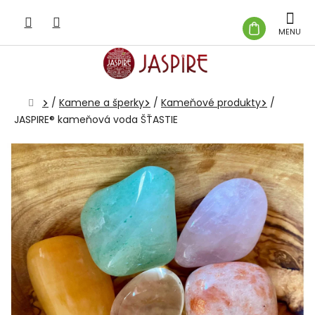
Prejsť
na
NÁKUP
obsah
KOŠÍK
Domov
/
Kamene a šperky
/
Kameňové produkty
/
JASPIRE® kameňová voda ŠŤASTIE