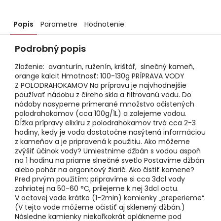
Popis
Parametre
Hodnotenie
Podrobný popis
Zloženie: avanturín, ruženín, krištáľ, slnečný kameň,
orange kalcit Hmotnosť: 100-130g PRÍPRAVA VODY
Z POLODRAHOKAMOV Na prípravu je najvhodnejšie
používať nádobu z číreho skla a filtrovanú vodu. Do
nádoby nasypeme primerané množstvo očistených
polodrahokamov (cca 100g/1L) a zalejeme vodou.
Dĺžka prípravy elixíru z polodrahokamov trvá cca 2-3
hodiny, kedy je voda dostatočne nasýtená informáciou
z kameňov a je pripravená k použitiu. Ako môžeme
zvýšiť účinok vody? Umiestnime džbán s vodou aspoň
na 1 hodinu na priame slnečné svetlo Postavíme džbán
alebo pohár na orgonitový žiarič. Ako čistiť kamene?
Pred prvým použitím: pripravíme si cca 3dcl vody
zohriatej na 50-60 °C, prilejeme k nej 3dcl octu.
V octovej vode krátko (1-2min) kamienky „preperieme“.
(V tejto vode môžeme očistiť aj sklenený džbán.)
Následne kamienky niekoľkokrát oplákneme pod