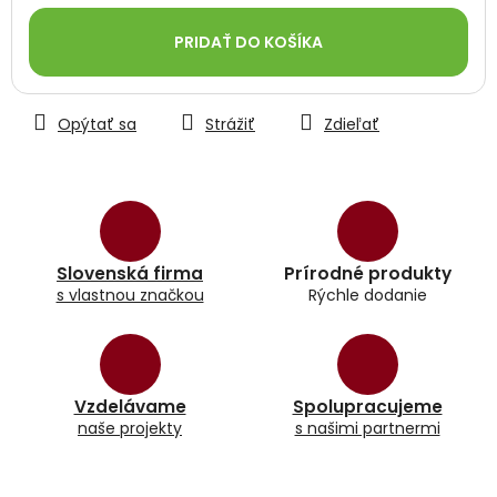
Jednotková
cena:
PRIDAŤ DO KOŠÍKA
Opýtať sa
Strážiť
Zdieľať
Slovenská firma
Prírodné produkty
s vlastnou značkou
Rýchle dodanie
Vzdelávame
Spolupracujeme
naše projekty
s našimi partnermi