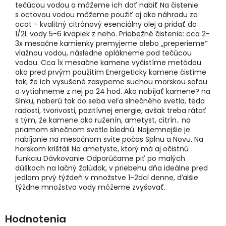
tečúcou vodou a môžeme ich dať nabiť Na čistenie
s octovou vodou môžeme použiť aj ako náhradu za
ocot - kvalitný citrónový esenciálny olej a pridať do
1/2L vody 5-6 kvapiek z neho. Priebežné čistenie: cca 2-
3x mesačne kamienky premyjeme alebo „preperieme“
vlažnou vodou, následne oplákneme pod tečúcou
vodou. Cca 1x mesačne kamene vyčistíme metódou
ako pred prvým použitím Energeticky kamene čistíme
tak, že ich vysušené zasypeme suchou morskou soľou
a vytiahneme z nej po 24 hod. Ako nabíjať kamene? na
Slnku, naberú tak do seba veľa slnečného svetla, teda
radosti, tvorivosti, pozitívnej energie, avšak treba rátať
s tým, že kamene ako ruženín, ametyst, citrín.. na
priamom slnečnom svetle blednú. Najjemnejšie je
nabíjanie na mesačnom svite počas Splnu a Novu. Na
horskom krištáli Na ametyste, ktorý má aj očistnú
funkciu Dávkovanie Odporúčame piť po malých
dúškoch na lačný žalúdok, v priebehu dňa ideálne pred
jedlom prvý týždeň v množstve 1-2dcl denne, ďalšie
týždne množstvo vody môžeme zvyšovať.