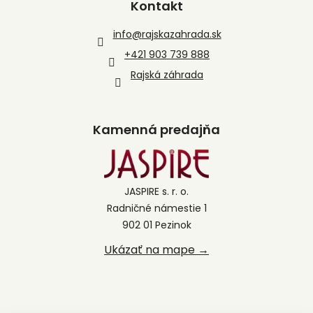
Kontakt
info
@
rajskazahrada.sk
+421 903 739 888
Rajská záhrada
Kamenná predajňa
JASPIRE s. r. o.
Radničné námestie 1
902 01 Pezinok
Ukázať na mape →