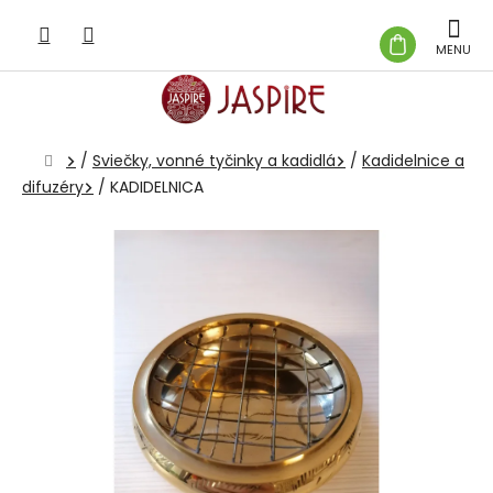
Prejsť
na
NÁKUP
obsah
KOŠÍK
Domov
/
Sviečky, vonné tyčinky a kadidlá
/
Kadidelnice a
difuzéry
/
KADIDELNICA