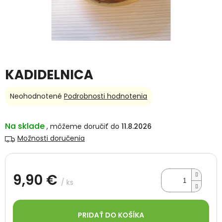
KADIDELNICA
Priemerné
Neohodnotené
Podrobnosti hodnotenia
hodnotenie
produktu
je
Na sklade
11.8.2026
0,0
Možnosti doručenia
z
5
hviezdičiek.
9,90 €
/ ks
Jednotková
cena:
PRIDAŤ DO KOŠÍKA