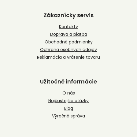
á
p
Zákaznícky servis
ä
t
Kontakty
i
Doprava a platba
e
Obchodné podmienky
Ochrana osobných údajov
Reklamácia a vrátenie tovaru
Užitočné informácie
O nás
Najčastejšie otázky
Blog
Výročná správa