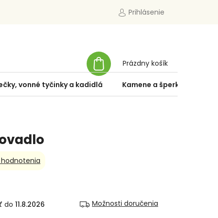
Prihlásenie
NÁKUPNÝ
Prázdny košík
KOŠÍK
ečky, vonné tyčinky a kadidlá
Kamene a šperky
Špe
ovadlo
 hodnotenia
Možnosti doručenia
11.8.2026