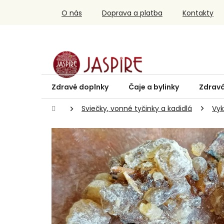
Prejsť
O nás
Doprava a platba
Kontakty
na
obsah
Zdravé doplnky
Čaje a bylinky
Zdravá
Domov
Sviečky, vonné tyčinky a kadidlá
Vyk