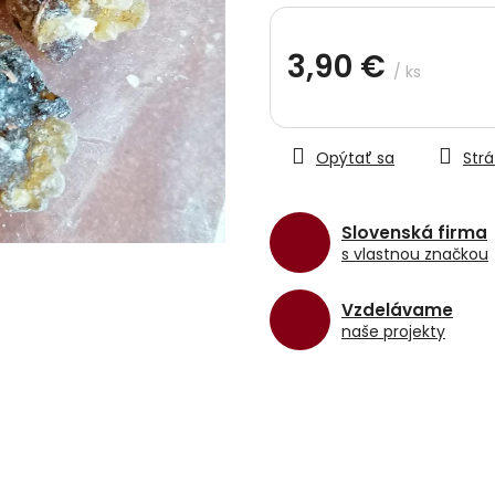
hviezdičiek.
3,90 €
/ ks
Jednotková
cena:
Opýtať sa
Strá
Slovenská firma
s vlastnou značkou
Vzdelávame
naše projekty