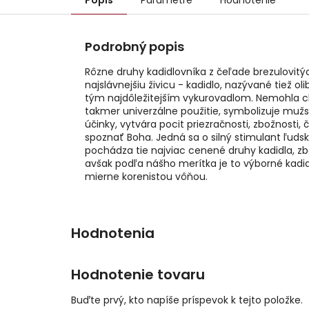
Popis
Parametre
Hodnotenie
Podrobný popis
Rôzne druhy kadidlovníka z čeľade brezulovitý
najslávnejšiu živicu - kadidlo, nazývané tiež o
tým najdôležitejším vykurovadlom. Nemohla ch
takmer univerzálne použitie, symbolizuje mužsk
účinky, vytvára pocit priezračnosti, zbožnosti
spoznať Boha. Jedná sa o silný stimulant ľuds
pochádza tie najviac cenené druhy kadidla, zbe
avšak podľa nášho merítka je to výborné kadid
mierne korenistou vôňou.
Hodnotenie tovaru
Buďte prvý, kto napíše príspevok k tejto položke.