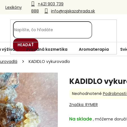
+421 903 739
Lexikóny
888
info@rajskazahrada.sk
HĽADAŤ
 výživa
Prírodná kozmetika
Aromaterapia
Svi
urovadlá
KADIDLO vykurovadlo
KADIDLO vykur
Priemerné
Neohodnotené
Podrobnosti
hodnotenie
produktu
Značka:
RYMER
je
0,0
Na sklade
z
5