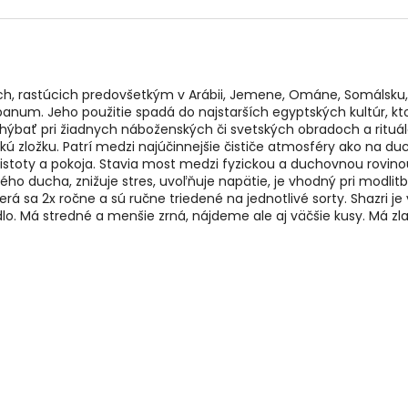
ch, rastúcich predovšetkým v Arábii, Jemene, Ománe, Somálsku, al
libanum. Jeho použitie spadá do najstarších egyptských kultúr, kto
ýbať pri žiadnych náboženských či svetských obradoch a rituálo
ú zložku. Patrí medzi najúčinnejšie čističe atmosféry ako na duc
, čistoty a pokoja. Stavia most medzi fyzickou a duchovnou rovino
kého ducha, znižuje stres, uvoľňuje napätie, je vhodný pri modli
rá sa 2x ročne a sú ručne triedené na jednotlivé sorty. Shazri 
lo. Má stredné a menšie zrná, nájdeme ale aj väčšie kusy. Má zl