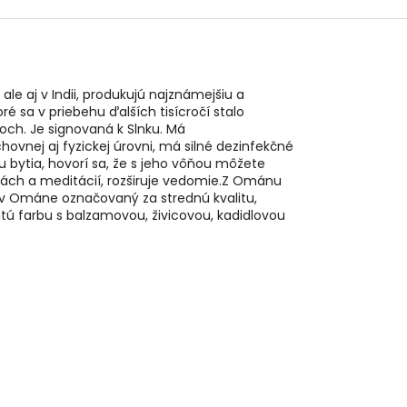
e aj v Indii, produkujú najznámejšiu a
ré sa v priebehu ďalších tisícročí stalo
ch. Je signovaná k Slnku. Má
hovnej aj fyzickej úrovni, má silné dezinfekčné
u bytia, hovorí sa, že s jeho vôňou môžete
tbách a meditácií, rozširuje vedomie.Z Ománu
je v Ománe označovaný za strednú kvalitu,
atú farbu s balzamovou, živicovou, kadidlovou