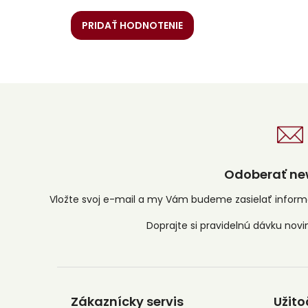
PRIDAŤ HODNOTENIE
Odoberať new
Vložte svoj e-mail a my Vám budeme zasielať infor
Z
á
Zákaznícky servis
Užito
p