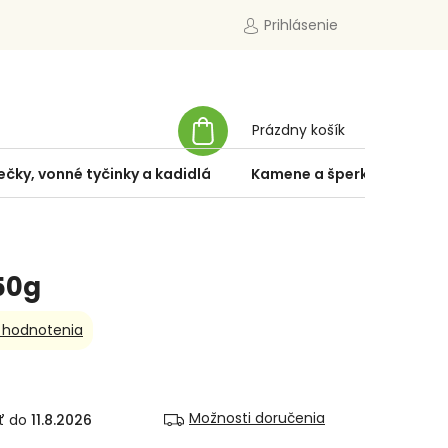
Prihlásenie
NÁKUPNÝ
Prázdny košík
KOŠÍK
ečky, vonné tyčinky a kadidlá
Kamene a šperky
Špe
50g
 hodnotenia
Možnosti doručenia
11.8.2026