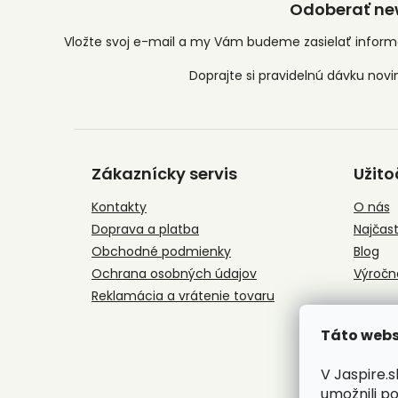
Odoberať new
Vložte svoj e-mail a my Vám budeme zasielať infor
Z
á
Zákaznícky servis
Užito
p
ä
Kontakty
O nás
t
Doprava a platba
Najčast
i
e
Obchodné podmienky
Blog
Ochrana osobných údajov
Výročn
Reklamácia a vrátenie tovaru
Táto webs
V Jaspire.
umožnili p