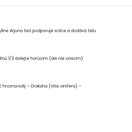
ine Arjuna tiež podporuje srdce a dodáva telu
šnú 1/3 dolejte horúcim (ale nie vriacim)
 hroznorodý – Draksha (Vitis vinifera) –