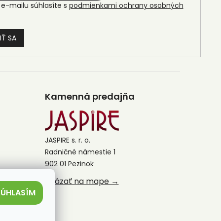
e-mailu súhlasíte s
podmienkami ochrany osobných
IŤ SA
Kamenná predajňa
JASPIRE s. r. o.
Radničné námestie 1
902 01 Pezinok
Ukázať na mape →
SÚHLASÍM