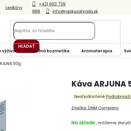
+421 903 739
Lexikóny
888
info@rajskazahrada.sk
HĽADAŤ
 výživa
Prírodná kozmetika
Aromaterapia
Svi
RJUNA 50g
Káva ARJUNA 
Priemerné
Neohodnotené
Podrobnosti
hodnotenie
produktu
Značka:
DNM Company
je
0,0
Na sklade
z
5