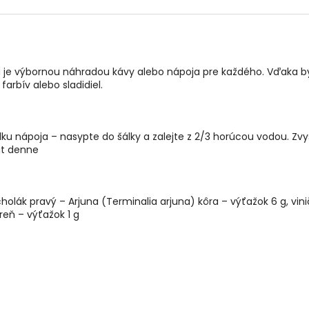
je výbornou náhradou kávy alebo nápoja pre každého. Vďaka byl
farbív alebo sladidiel.
álku nápoja – nasypte do šálky a zalejte z 2/3 horúcou vodou. Zvy
át denne
olák pravý – Arjuna (Terminalia arjuna) kôra – výťažok 6 g, vinič
eň – výťažok 1 g