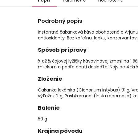
Popis
Parametre
Hodnotenie
Podrobný popis
Instantná čakanková káva obohatená o Arjunu 
antioxidanty. Bez kofeínu, lepku, konzervantov, 
Spôsob prípravy
¼ až ½ čajovej lyžičky kávovinovej zmesi na 1 š
mliekom a podľa chuti doslaďte. Najviac 4-kr
Zloženie
Čakanka lekárska (Cichorium intybus) 91 g, Vrch
výťažok 2 g, Pushkarmool (Inula racemosa) kor
Balenie
50 g
Krajina pôvodu