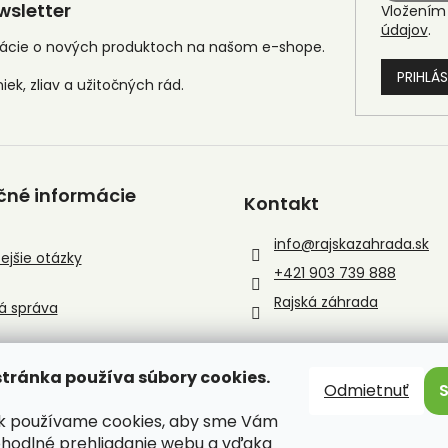
sletter
Vložením 
údajov
.
mácie o nových produktoch na našom e-shope.
PRIHLÁS
čné informácie
Kontakt
info
@
rajskazahrada.sk
ejšie otázky
+421 903 739 888
Rajská záhrada
á správa
tránka používa súbory cookies.
Odmietnuť
sk používame cookies, aby sme Vám
ohodlné prehliadanie webu a vďaka