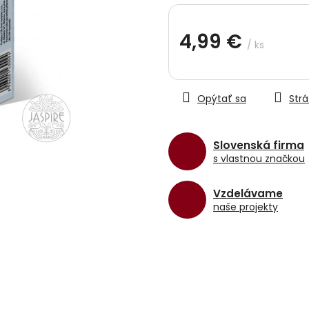
hviezdičiek.
4,99 €
/ ks
Jednotková
cena:
Opýtať sa
Strá
Slovenská firma
s vlastnou značkou
Vzdelávame
naše projekty