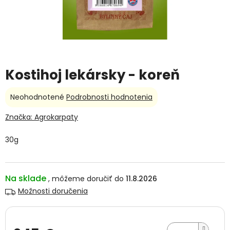
Kostihoj lekársky - koreň
Priemerné
Neohodnotené
Podrobnosti hodnotenia
hodnotenie
produktu
Značka:
Agrokarpaty
je
0,0
30g
z
5
hviezdičiek.
Na sklade
11.8.2026
Možnosti doručenia