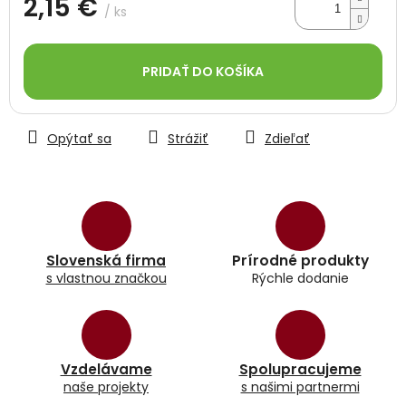
2,15 €
/ ks
Jednotková
cena:
PRIDAŤ DO KOŠÍKA
Opýtať sa
Strážiť
Zdieľať
Slovenská firma
Prírodné produkty
s vlastnou značkou
Rýchle dodanie
Vzdelávame
Spolupracujeme
naše projekty
s našimi partnermi