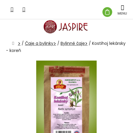
Prejsť
na
NÁKUP
obsah
KOŠÍK
Domov
/
Čaje a bylinky
/
Bylinné čaje
/
Kostihoj lekársky
- koreň