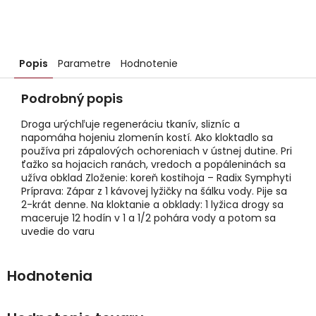
Popis
Parametre
Hodnotenie
Podrobný popis
Droga urýchľuje regeneráciu tkanív, slizníc a
napomáha hojeniu zlomenín kostí. Ako kloktadlo sa
používa pri zápalových ochoreniach v ústnej dutine. Pri
ťažko sa hojacich ranách, vredoch a popáleninách sa
užíva obklad Zloženie: koreň kostihoja – Radix Symphyti
Príprava: Zápar z 1 kávovej lyžičky na šálku vody. Pije sa
2-krát denne. Na kloktanie a obklady: 1 lyžica drogy sa
maceruje 12 hodín v 1 a 1/2 pohára vody a potom sa
uvedie do varu