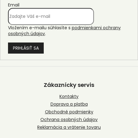
Email
Vložením e-mailu súhlasíte s
podmienkami ochrany
osobných údajov
.
PRIHLÁSIŤ SA
Z
á
p
Zákaznícky servis
ä
t
Kontakty
i
Doprava a platba
e
Obchodné podmienky
Ochrana osobných údajov
Reklamácia a vrátenie tovaru