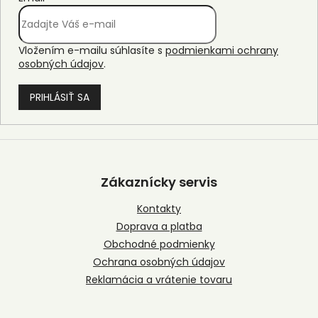
Vložením e-mailu súhlasíte s
podmienkami ochrany
osobných údajov
.
PRIHLÁSIŤ SA
Z
á
p
Zákaznícky servis
ä
t
Kontakty
i
Doprava a platba
e
Obchodné podmienky
Ochrana osobných údajov
Reklamácia a vrátenie tovaru