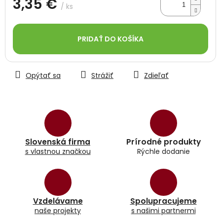
3,35 €
/ ks
Jednotková
cena:
PRIDAŤ DO KOŠÍKA
Opýtať sa
Strážiť
Zdieľať
Slovenská firma
Prírodné produkty
s vlastnou značkou
Rýchle dodanie
Vzdelávame
Spolupracujeme
naše projekty
s našimi partnermi