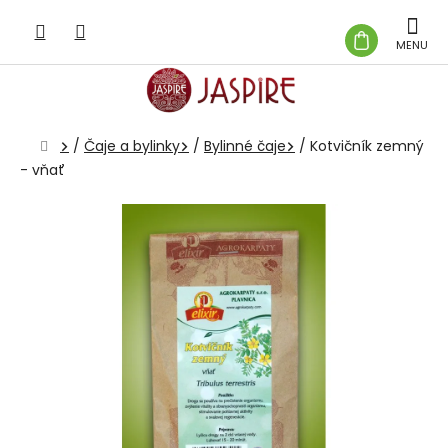
Prejsť
na
NÁKUP
obsah
KOŠÍK
Domov
/
Čaje a bylinky
/
Bylinné čaje
/
Kotvičník zemný
- vňať