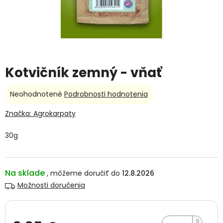
Kotvičník zemný - vňať
Priemerné
Neohodnotené
Podrobnosti hodnotenia
hodnotenie
produktu
Značka:
Agrokarpaty
je
0,0
30g
z
5
hviezdičiek.
Na sklade
12.8.2026
Možnosti doručenia