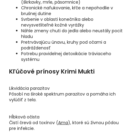
(škrkavky, mrle, pásomnice)
Chronické nafukovanie, kŕče a nepohodlie v
brušnej dutine
Svrbenie v oblasti konečníka alebo
nevysvetliteľné kožné vyrážky
Náhle zmeny chuti do jedla alebo neustály pocit
hladu
Pretrvávajúcu únavu, kruhy pod očami a
podráždenosť
Potrebu pravidelnej detoxikácie tráviaceho
systému
Kľúčové prínosy Krimi Mukti
Likvidácia parazitov
Pôsobí na široké spektrum parazitov a pomáha ich
vylúčiť z tela.
Hĺbková očista
Čistí črevá od toxínov (
Ama
), ktoré sú živnou pôdou
pre infekcie.