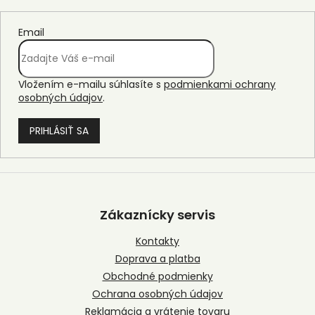
Email
Vložením e-mailu súhlasíte s
podmienkami ochrany
osobných údajov
.
PRIHLÁSIŤ SA
Z
á
p
Zákaznícky servis
ä
t
Kontakty
i
Doprava a platba
e
Obchodné podmienky
Ochrana osobných údajov
Reklamácia a vrátenie tovaru