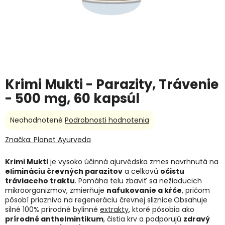
Krimi Mukti - Parazity, Trávenie
- 500 mg, 60 kapsúl
Priemerné
Neohodnotené
Podrobnosti hodnotenia
hodnotenie
produktu
Značka:
Planet Ayurveda
je
0,0
Krimi Mukti
je vysoko účinná ajurvédska zmes navrhnutá na
z
elimináciu črevných parazitov
a celkovú
očistu
5
tráviaceho traktu
. Pomáha telu zbaviť sa nežiaducich
hviezdičiek.
mikroorganizmov, zmierňuje
nafukovanie a kŕče
, pričom
pôsobí priaznivo na regeneráciu črevnej sliznice.
Obsahuje
silné 100% prírodné bylinné
extrakty
, ktoré pôsobia ako
prírodné anthelmintikum
, čistia krv a podporujú
zdravý