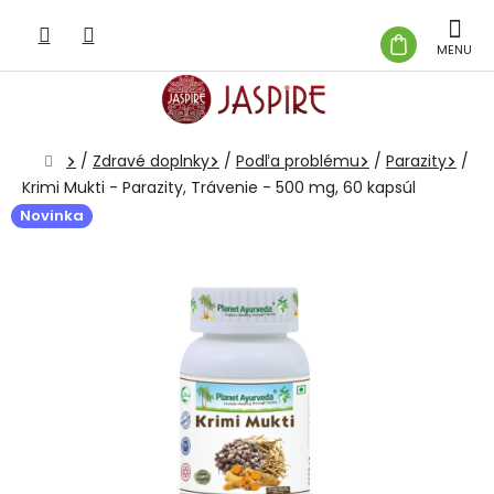
Prejsť
na
NÁKUP
obsah
KOŠÍK
Domov
/
Zdravé doplnky
/
Podľa problému
/
Parazity
/
Krimi Mukti - Parazity, Trávenie - 500 mg, 60 kapsúl
Novinka