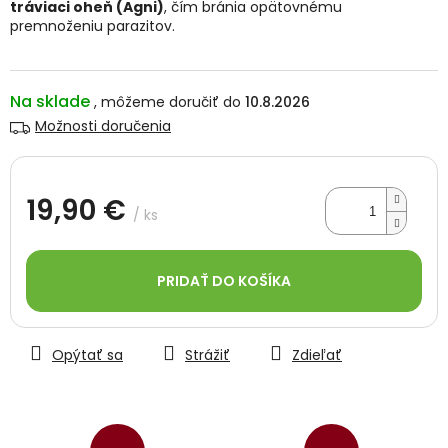
tráviaci oheň (Agni)
, čím bránia opätovnému
premnoženiu parazitov.
Na sklade
10.8.2026
Možnosti doručenia
19,90 €
/ ks
Jednotková
cena:
PRIDAŤ DO KOŠÍKA
Opýtať sa
Strážiť
Zdieľať