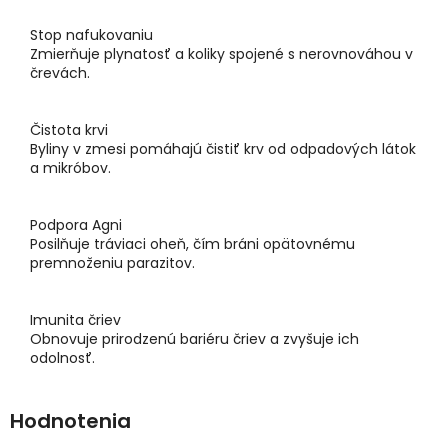
Stop nafukovaniu
Zmierňuje plynatosť a koliky spojené s nerovnováhou v
črevách.
Čistota krvi
Byliny v zmesi pomáhajú čistiť krv od odpadových látok
a mikróbov.
Podpora Agni
Posilňuje tráviaci oheň, čím bráni opätovnému
premnoženiu parazitov.
Imunita čriev
Obnovuje prirodzenú bariéru čriev a zvyšuje ich
odolnosť.