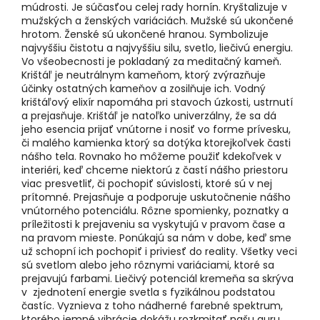
múdrosti. Je súčasťou celej rady hornín. Kryštalizuje v
mužských a ženských variáciách. Mužské sú ukončené
hrotom. Ženské sú ukončené hranou. Symbolizuje
najvyššiu čistotu a najvyššiu silu, svetlo, liečivú energiu.
Vo všeobecnosti je pokladaný za meditačný kameň.
Krištáľ je neutrálnym kameňom, ktorý zvýrazňuje
účinky ostatných kameňov a zosilňuje ich. Vodný
krištáľový elixír napomáha pri stavoch úzkosti, ustrnutí
a prejasňuje. Krištáľ je natoľko univerzálny, že sa dá
jeho esencia prijať vnútorne i nosiť vo forme prívesku,
či malého kamienka ktorý sa dotýka ktorejkoľvek časti
nášho tela. Rovnako ho môžeme použiť kdekoľvek v
interiéri, keď chceme niektorú z častí nášho priestoru
viac presvetliť, či pochopiť súvislosti, ktoré sú v nej
prítomné. Prejasňuje a podporuje uskutočnenie nášho
vnútorného potenciálu. Rôzne spomienky, poznatky a
príležitosti k prejaveniu sa vyskytujú v pravom čase a
na pravom mieste. Ponúkajú sa nám v dobe, keď sme
už schopní ich pochopiť i priviesť do reality. Všetky veci
sú svetlom alebo jeho rôznymi variáciami, ktoré sa
prejavujú farbami. Liečivý potenciál kremeňa sa skrýva
v zjednotení energie svetla s fyzikálnou podstatou
častíc. Vyznieva z toho nádherné farebné spektrum,
ktorého jemné vibrácie dokážu rozkmitať našu auru.