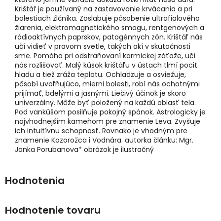
Krištáľ je používaný na zastavovanie krvácania a pri
bolestiach žlčníka. Zoslabuje pôsobenie ultrafialového
žiarenia, elektromagnetického smogu, rentgenových a
rádioaktívnych paprskov, patogénnych zón. Krištáľ nás
učí vidieť v pravom svetle, takých akí v skutočnosti
sme. Pomáha pri odstraňovaní karmickej záťaže, učí
nás rozlišovať. Malý kúsok krištáľu v ústach tlmí pocit
hladu a tiež zráža teplotu. Ochladzuje a osviežuje,
pôsobí uvoľňujúco, mierni bolesti, robí nás ochotnými
prijímať, bdelými a jasnými. Liečivý účinok je skoro
univerzálny. Môže byť položený na každú oblasť tela.
Pod vankúšom posilňuje pokojný spánok. Astrologicky je
najvhodnejším kameňom pre znamenie Leva. Zvyšuje
ich intuitívnu schopnosť. Rovnako je vhodným pre
znamenie Kozorožca i Vodnára. autorka článku: Mgr.
Janka Porubanova* obrázok je ilustračný
Hodnotenie tovaru