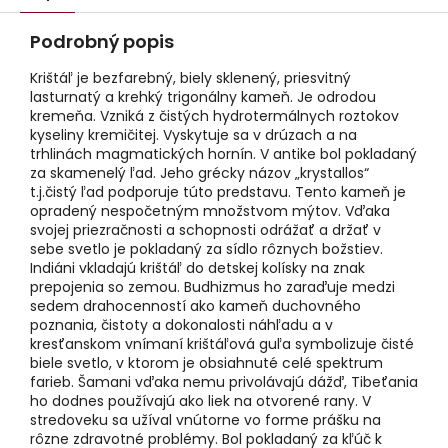
Podrobný popis
Krištáľ je bezfarebný, biely sklenený, priesvitný
lasturnatý a krehký trigonálny kameň. Je odrodou
kremeňa. Vzniká z čistých hydrotermálnych roztokov
kyseliny kremičitej. Vyskytuje sa v drúzach a na
trhlinách magmatických hornín. V antike bol pokladaný
za skamenelý ľad. Jeho grécky názov „krystallos“
t.j.čistý ľad podporuje túto predstavu. Tento kameň je
opradený nespočetným množstvom mýtov. Vďaka
svojej priezračnosti a schopnosti odrážať a držať v
sebe svetlo je pokladaný za sídlo rôznych božstiev.
Indiáni vkladajú krištáľ do detskej kolísky na znak
prepojenia so zemou. Budhizmus ho zaraďuje medzi
sedem drahocenností ako kameň duchovného
poznania, čistoty a dokonalosti náhľadu a v
kresťanskom vnímaní krištáľová guľa symbolizuje čisté
biele svetlo, v ktorom je obsiahnuté celé spektrum
farieb. Šamani vďaka nemu privolávajú dážď, Tibeťania
ho dodnes používajú ako liek na otvorené rany. V
stredoveku sa užíval vnútorne vo forme prášku na
rôzne zdravotné problémy. Bol pokladaný za kľúč k