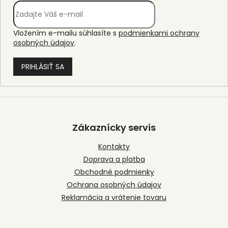
Vložením e-mailu súhlasíte s
podmienkami ochrany
osobných údajov
.
PRIHLÁSIŤ SA
Z
á
p
Zákaznícky servis
ä
t
Kontakty
i
Doprava a platba
e
Obchodné podmienky
Ochrana osobných údajov
Reklamácia a vrátenie tovaru