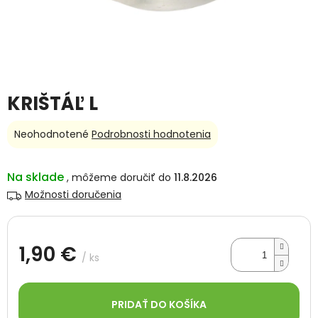
KRIŠTÁĽ L
Priemerné
Neohodnotené
Podrobnosti hodnotenia
hodnotenie
produktu
je
Na sklade
11.8.2026
0,0
Možnosti doručenia
z
5
hviezdičiek.
1,90 €
/ ks
Jednotková
cena:
PRIDAŤ DO KOŠÍKA