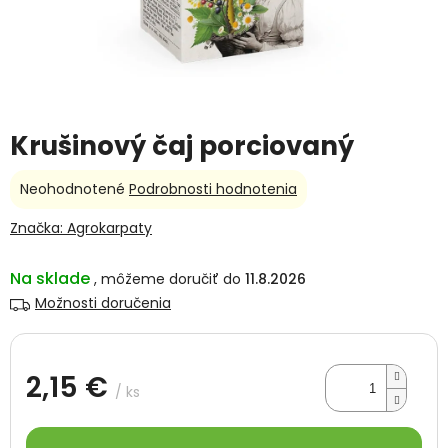
Krušinový čaj porciovaný
Priemerné
Neohodnotené
Podrobnosti hodnotenia
hodnotenie
produktu
Značka:
Agrokarpaty
je
0,0
Na sklade
11.8.2026
z
5
Možnosti doručenia
hviezdičiek.
2,15 €
/ ks
Jednotková
cena: