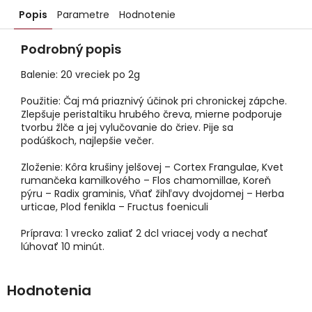
Popis
Parametre
Hodnotenie
Podrobný popis
Balenie: 20 vreciek po 2g
Použitie: Čaj má priaznivý účinok pri chronickej zápche.
Zlepšuje peristaltiku hrubého čreva, mierne podporuje
tvorbu žlče a jej vylučovanie do čriev. Pije sa
podúškoch, najlepšie večer.
Zloženie: Kôra krušiny jelšovej – Cortex Frangulae, Kvet
rumančeka kamilkového – Flos chamomillae, Koreň
pýru – Radix graminis, Vňať žihľavy dvojdomej – Herba
urticae, Plod fenikla – Fructus foeniculi
Príprava: 1 vrecko zaliať 2 dcl vriacej vody a nechať
lúhovať 10 minút.