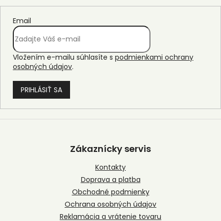
Email
Vložením e-mailu súhlasíte s
podmienkami ochrany
osobných údajov
.
PRIHLÁSIŤ SA
Z
á
p
Zákaznícky servis
ä
t
Kontakty
i
Doprava a platba
e
Obchodné podmienky
Ochrana osobných údajov
Reklamácia a vrátenie tovaru