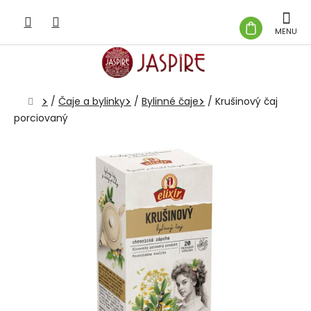
Prejsť
na
NÁKUP
obsah
KOŠÍK
Domov
/
Čaje a bylinky
/
Bylinné čaje
/
Krušinový čaj
porciovaný