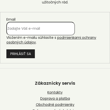
Email
Vložením e-mailu súhlasíte s
podmienkami ochrany
osobných údajov
.
PRIHLÁSIŤ SA
Z
á
p
Zákaznícky servis
ä
t
Kontakty
i
Doprava a platba
e
Obchodné podmienky