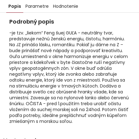
Popis
Parametre
Hodnotenie
Podrobný popis
-je tzv. „liekom“ Feng šuej GUĽA - neutrálny tvar,
predstavuje nežnú ženskú energiu, čistotu, harmóniu.
Na JZ prináša lásku, romantiku. Pokiaľ ju dáme na Z –
bude prinášať nové nápady a podporovať kreativitu.
Guľa umiestnená v okne harmonizuje energiu v celom
priestore a kdekoľvek v byte čiastočne ruší negatívny
vplyv geopatogénnych zón. V okne buď odrúša
negatívny vplyv, ktorý ide zvonka alebo zabraňuje
odtoku energie, ktorý ide von z miestnosti. Používa sa
na stimuláciu energie v tmavých kútoch. Dodáva a
distribuuje svetlo cez obrúsené hranky všade, kde sa
umiestni. Zavesuje sa na nylonové lanko alebo červenú
šnúrku. OČISTA - pred 1.použitím treba urobiť očistu
vložením do suchej morskej soli na 24hod. Potom čistiť
podľa potreby, ideálne prepláchnuť vodným kúpeľom
zmiešaným s morskou soľou.