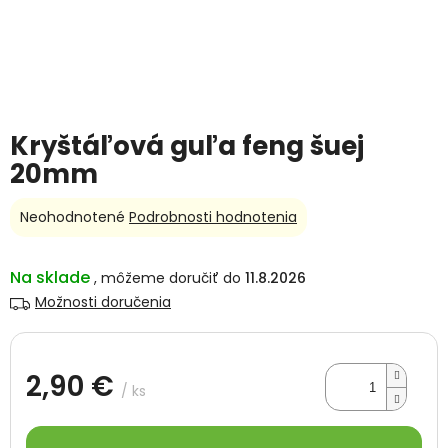
Kryštáľová guľa feng šuej
20mm
Priemerné
Neohodnotené
Podrobnosti hodnotenia
hodnotenie
produktu
je
Na sklade
11.8.2026
0,0
Možnosti doručenia
z
5
hviezdičiek.
2,90 €
/ ks
Jednotková
cena: