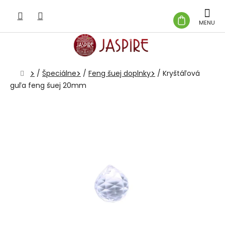
Prejsť
na
NÁKUP
obsah
KOŠÍK
Domov
/
Špeciálne
/
Feng šuej doplnky
/
Kryštáľová
guľa feng šuej 20mm