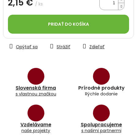
2,15 €
/ ks
Jednotková
cena:
PRIDAŤ DO KOŠÍKA
Opýtať sa
Strážiť
Zdieľať
Slovenská firma
Prírodné produkty
s vlastnou značkou
Rýchle dodanie
Vzdelávame
Spolupracujeme
naše projekty
s našimi partnermi