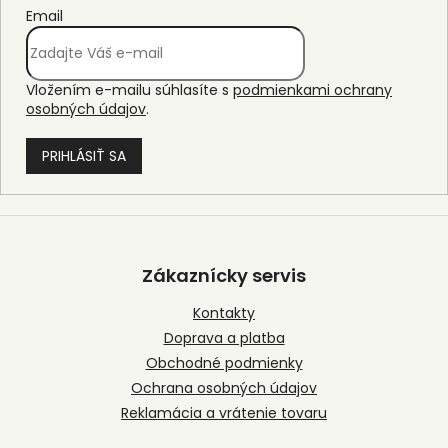
Email
Vložením e-mailu súhlasíte s
podmienkami ochrany
osobných údajov
.
PRIHLÁSIŤ SA
Z
á
p
Zákaznícky servis
ä
t
Kontakty
i
Doprava a platba
e
Obchodné podmienky
Ochrana osobných údajov
Reklamácia a vrátenie tovaru