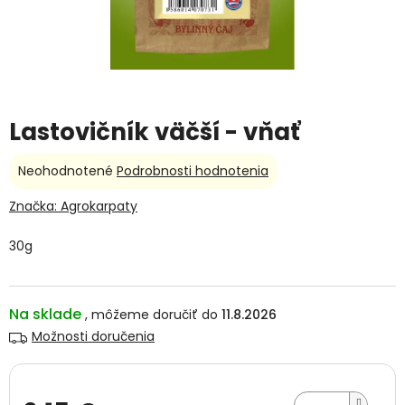
Lastovičník väčší - vňať
Priemerné
Neohodnotené
Podrobnosti hodnotenia
hodnotenie
produktu
Značka:
Agrokarpaty
je
0,0
30g
z
5
hviezdičiek.
Na sklade
11.8.2026
Možnosti doručenia