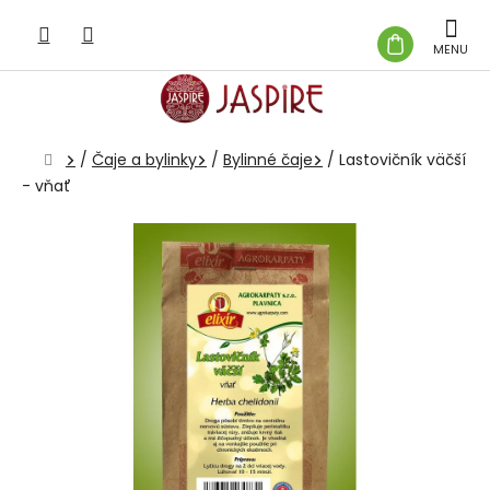
Prejsť
na
NÁKUP
obsah
KOŠÍK
Domov
/
Čaje a bylinky
/
Bylinné čaje
/
Lastovičník väčší
- vňať