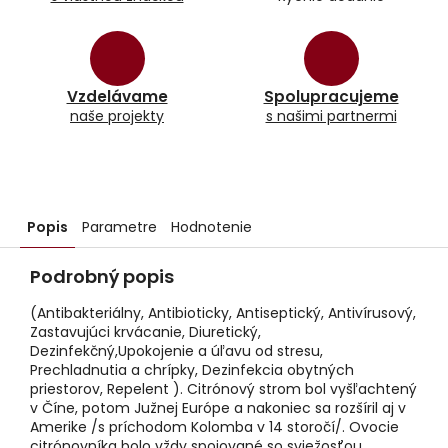
Vzdelávame
Spolupracujeme
naše projekty
s našimi partnermi
Popis
Parametre
Hodnotenie
Podrobný popis
(Antibakteriálny, Antibioticky, Antiseptický, Antivírusový,
Zastavujúci krvácanie, Diuretický,
Dezinfekčný,Upokojenie a úľavu od stresu,
Prechladnutia a chrípky, Dezinfekcia obytných
priestorov, Repelent ). Citrónový strom bol vyšľachtený
v Číne, potom Južnej Európe a nakoniec sa rozšíril aj v
Amerike /s príchodom Kolomba v 14 storočí/. Ovocie
citrónovníka bolo vždy spojované so sviežosťou