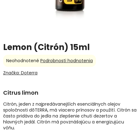
Lemon (Citrón) 15ml
Priemerné
Neohodnotené
Podrobnosti hodnotenia
hodnotenie
produktu
Značka:
Doterra
je
0,0
z
Citrus limon
5
hviezdičiek.
Citrón, jeden z najpredávanejších esenciálnych olejov
spoločnosti dōTERRA, má viacero prínosov a použití. Citrón sa
často pridáva do jedla na zlepšenie chuti dezertov a
hlavných jedál. Citrón má povznášajúcu a energizujúcu
vôňu.