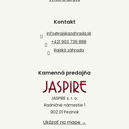
Kontakt
info
@
rajskazahrada.sk
+421 903 739 888
Rajská záhrada
Kamenná predajňa
JASPIRE s. r. o.
Radničné námestie 1
902 01 Pezinok
Ukázať na mape →