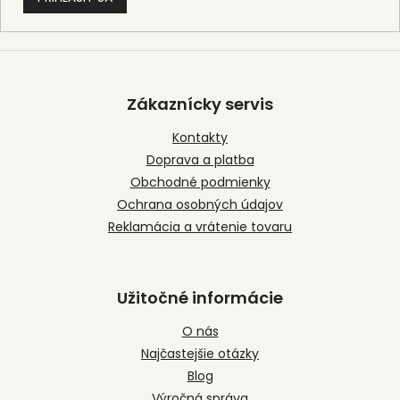
Z
á
p
Zákaznícky servis
ä
t
Kontakty
i
Doprava a platba
e
Obchodné podmienky
Ochrana osobných údajov
Reklamácia a vrátenie tovaru
Užitočné informácie
O nás
Najčastejšie otázky
Blog
Výročná správa