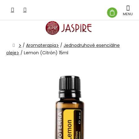
Prejsť
na
NÁKUP
obsah
KOŠÍK
Domov
/
Aromaterapia
/
Jednodruhové esenciálne
oleje
/
Lemon (Citrón) 15ml