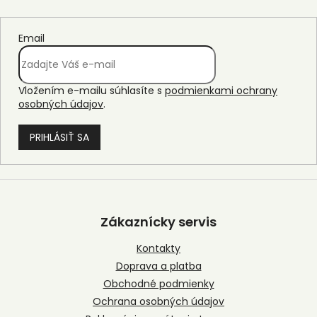
Email
Vložením e-mailu súhlasíte s
podmienkami ochrany
osobných údajov
.
PRIHLÁSIŤ SA
Z
á
p
Zákaznícky servis
ä
t
Kontakty
i
Doprava a platba
e
Obchodné podmienky
Ochrana osobných údajov