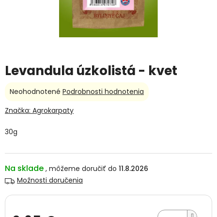
Levandula úzkolistá - kvet
Priemerné
Neohodnotené
Podrobnosti hodnotenia
hodnotenie
produktu
Značka:
Agrokarpaty
je
0,0
30g
z
5
hviezdičiek.
Na sklade
11.8.2026
Možnosti doručenia