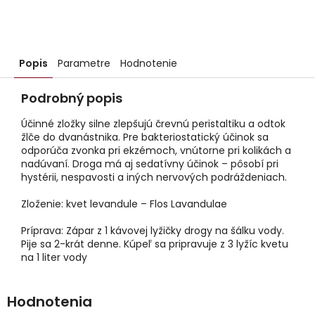
Popis
Parametre
Hodnotenie
Podrobný popis
Účinné zložky silne zlepšujú črevnú peristaltiku a odtok
žlče do dvanástnika. Pre bakteriostatický účinok sa
odporúča zvonka pri ekzémoch, vnútorne pri kolikách a
nadúvaní. Droga má aj sedatívny účinok – pôsobí pri
hystérii, nespavosti a iných nervových podráždeniach.
Zloženie: kvet levandule – Flos Lavandulae
Príprava: Zápar z 1 kávovej lyžičky drogy na šálku vody.
Pije sa 2-krát denne. Kúpeľ sa pripravuje z 3 lyžíc kvetu
na 1 liter vody