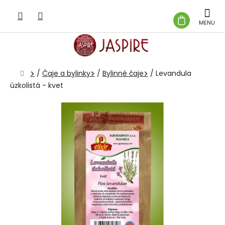
Prejsť
na
NÁKUP
obsah
KOŠÍK
Domov
/
Čaje a bylinky
/
Bylinné čaje
/
Levandula
úzkolistá - kvet