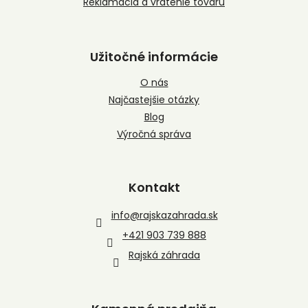
Reklamácia a vrátenie tovaru
Užitočné informácie
O nás
Najčastejšie otázky
Blog
Výročná správa
Kontakt
info
@
rajskazahrada.sk
+421 903 739 888
Rajská záhrada