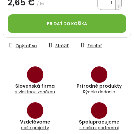
2,65 €
/ ks
Jednotková
cena:
PRIDAŤ DO KOŠÍKA
Opýtať sa
Strážiť
Zdieľať
Slovenská firma
Prírodné produkty
s vlastnou značkou
Rýchle dodanie
Vzdelávame
Spolupracujeme
naše projekty
s našimi partnermi