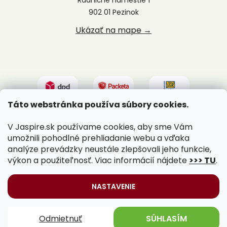
902 01 Pezinok
Ukázať na mape →
Táto webstránka používa súbory cookies.
V Jaspire.sk používame cookies, aby sme Vám
umožnili pohodlné prehliadanie webu a vďaka
analýze prevádzky neustále zlepšovali jeho funkcie,
výkon a použiteľnosť. Viac informácií nájdete
>>> TU
.
Vytvoril Shoptet
|
Upravil Balkys
NASTAVENIE
Copyright 2026
Jaspire.sk
. Všetky práva vyhradené.
Odmietnuť
SÚHLASÍM
Upraviť nastavenie cookies