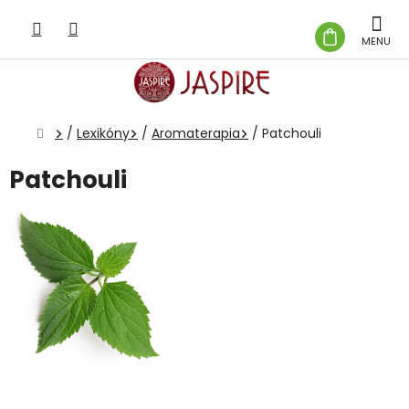
Prejsť
na
NÁKUP
obsah
KOŠÍK
Domov
/
Lexikóny
/
Aromaterapia
/
Patchouli
Patchouli