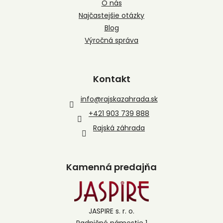
O nás
Najčastejšie otázky
Blog
Výročná správa
Kontakt
info
@
rajskazahrada.sk
+421 903 739 888
Rajská záhrada
Kamenná predajňa
JASPIRE s. r. o.
Radničné námestie 1