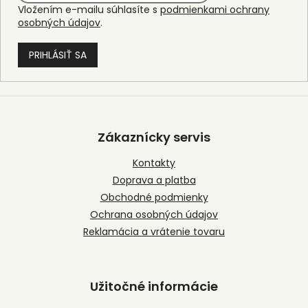
Vložením e-mailu súhlasíte s
podmienkami ochrany
osobných údajov
.
PRIHLÁSIŤ SA
Z
á
p
Zákaznícky servis
ä
t
Kontakty
i
Doprava a platba
e
Obchodné podmienky
Ochrana osobných údajov
Reklamácia a vrátenie tovaru
Užitočné informácie