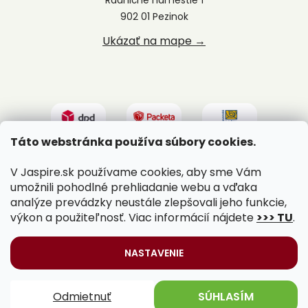
902 01 Pezinok
Ukázať na mape →
Táto webstránka používa súbory cookies.
V Jaspire.sk používame cookies, aby sme Vám
umožnili pohodlné prehliadanie webu a vďaka
analýze prevádzky neustále zlepšovali jeho funkcie,
výkon a použiteľnosť. Viac informácií nájdete
>>> TU
.
Vytvoril Shoptet
|
Upravil Balkys
NASTAVENIE
Copyright 2026
Jaspire.sk
. Všetky práva vyhradené.
Odmietnuť
SÚHLASÍM
Upraviť nastavenie cookies