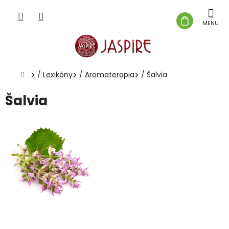
Prejsť
na
NÁKUP
obsah
KOŠÍK
Domov
/
Lexikóny
/
Aromaterapia
/
Šalvia
Šalvia