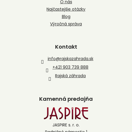
O nás
Najčastejšie otázky
Blog
Výročná správa
Kontakt
info
@
rajskazahrada.sk
+421 903 739 888
Rajská záhrada
Kamenná predajňa
JASPIRE s. r. o.
Radničné námestie 1