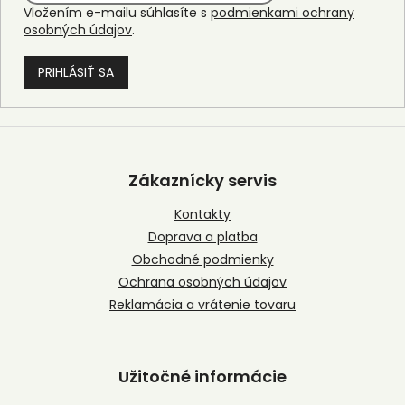
Vložením e-mailu súhlasíte s
podmienkami ochrany
osobných údajov
.
PRIHLÁSIŤ SA
Z
á
p
Zákaznícky servis
ä
t
Kontakty
i
Doprava a platba
e
Obchodné podmienky
Ochrana osobných údajov
Reklamácia a vrátenie tovaru
Užitočné informácie