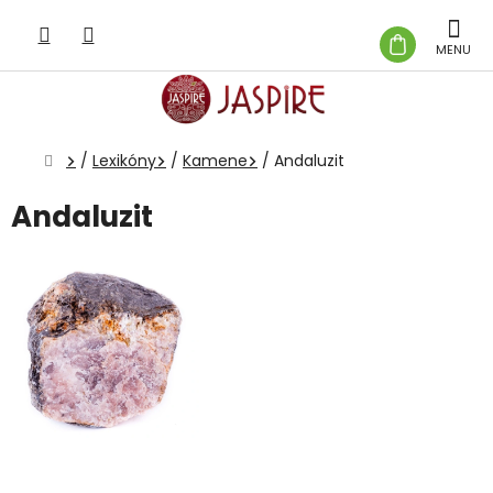
Prejsť
na
NÁKUP
obsah
KOŠÍK
Domov
/
Lexikóny
/
Kamene
/
Andaluzit
Andaluzit