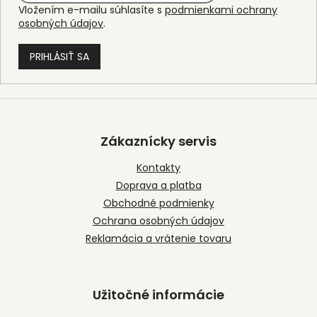
Vložením e-mailu súhlasíte s
podmienkami ochrany
osobných údajov
.
PRIHLÁSIŤ SA
Z
á
p
Zákaznícky servis
ä
t
Kontakty
i
Doprava a platba
e
Obchodné podmienky
Ochrana osobných údajov
Reklamácia a vrátenie tovaru
Užitočné informácie