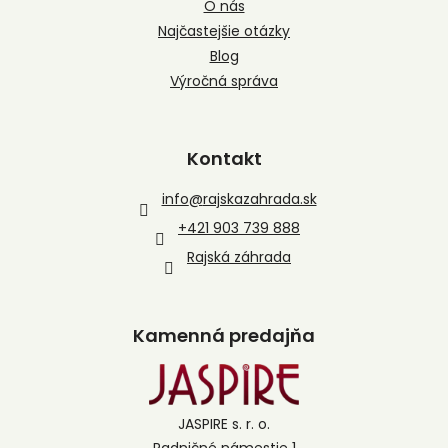
O nás
Najčastejšie otázky
Blog
Výročná správa
Kontakt
info
@
rajskazahrada.sk
+421 903 739 888
Rajská záhrada
Kamenná predajňa
JASPIRE s. r. o.
Radničné námestie 1