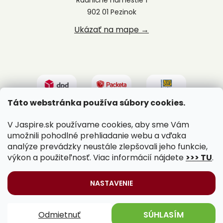
902 01 Pezinok
Ukázať na mape →
Táto webstránka používa súbory cookies.
V Jaspire.sk používame cookies, aby sme Vám
umožnili pohodlné prehliadanie webu a vďaka
analýze prevádzky neustále zlepšovali jeho funkcie,
výkon a použiteľnosť. Viac informácií nájdete
>>> TU
.
Vytvoril Shoptet
|
Upravil Balkys
NASTAVENIE
Copyright 2026
Jaspire.sk
. Všetky práva vyhradené.
Odmietnuť
SÚHLASÍM
Upraviť nastavenie cookies