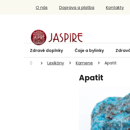
Prejsť
O nás
Doprava a platba
Kontakty
na
obsah
Zdravé doplnky
Čaje a bylinky
Zdravá
Domov
Lexikóny
Kamene
Apatit
Apatit