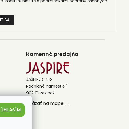
e-mailu súhlasíte s
podmienkami ochrany osobných
IŤ SA
Kamenná predajňa
JASPIRE s. r. o.
Radničné námestie 1
902 01 Pezinok
Ukázať na mape →
SÚHLASÍM