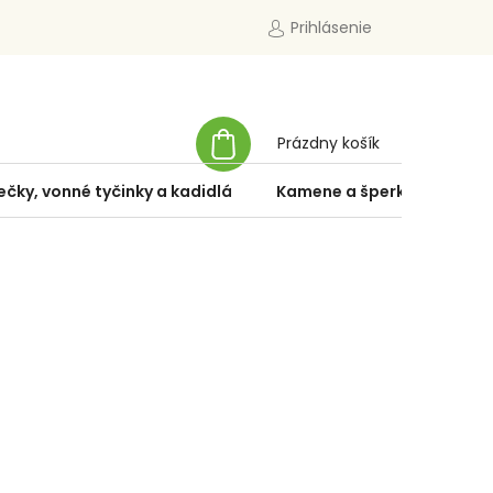
Prihlásenie
NÁKUPNÝ
Prázdny košík
KOŠÍK
ečky, vonné tyčinky a kadidlá
Kamene a šperky
Špe