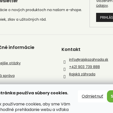
sletter
Vložením 
údajov
.
mácie o nových produktoch na našom e-shope.
PRIHLÁS
čné informácie
Kontakt
info
@
rajskazahrada.sk
ejšie otázky
+421 903 739 888
Rajská záhrada
á správa
tránka používa súbory cookies.
Odmietnuť
sk používame cookies, aby sme Vám
ohodlné prehliadanie webu a vďaka