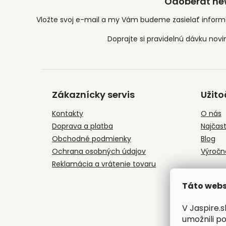
Odoberať new
Vložte svoj e-mail a my Vám budeme zasielať infor
Z
á
Zákaznícky servis
Užito
p
ä
Kontakty
O nás
t
Doprava a platba
Najčast
i
e
Obchodné podmienky
Blog
Ochrana osobných údajov
Výročn
Reklamácia a vrátenie tovaru
Táto webs
V Jaspire.
umožnili p