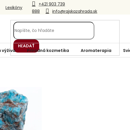
+421 903 739
Lexikóny
888
info@rajskazahrada.sk
HĽADAŤ
 výživa
Prírodná kozmetika
Aromaterapia
Svi