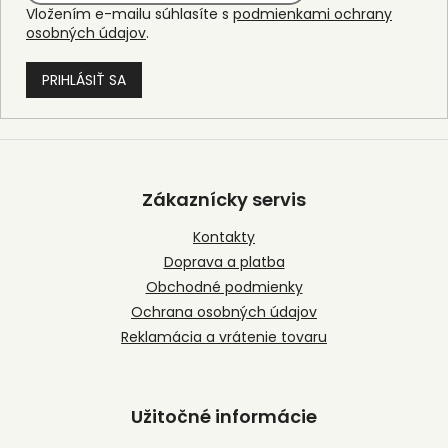
Vložením e-mailu súhlasíte s
podmienkami ochrany
osobných údajov
.
PRIHLÁSIŤ SA
Z
á
p
Zákaznícky servis
ä
t
Kontakty
i
Doprava a platba
e
Obchodné podmienky
Ochrana osobných údajov
Reklamácia a vrátenie tovaru
Užitočné informácie