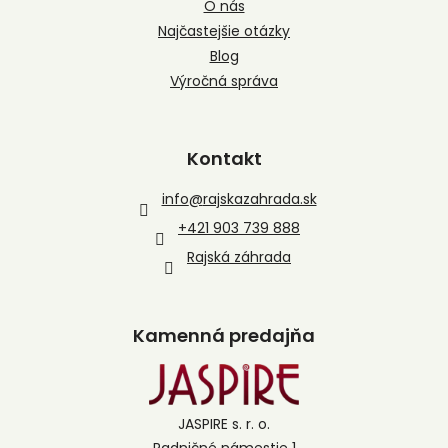
O nás
Najčastejšie otázky
Blog
Výročná správa
Kontakt
info
@
rajskazahrada.sk
+421 903 739 888
Rajská záhrada
Kamenná predajňa
JASPIRE s. r. o.
Radničné námestie 1