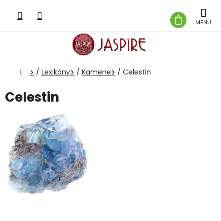
Prejsť
na
NÁKUP
obsah
KOŠÍK
Domov
/
Lexikóny
/
Kamene
/
Celestin
Celestin