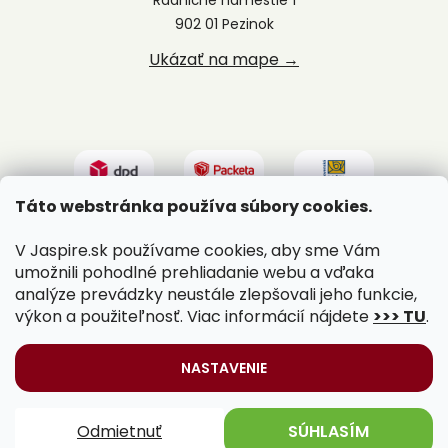
902 01 Pezinok
Ukázať na mape →
Táto webstránka používa súbory cookies.
V Jaspire.sk používame cookies, aby sme Vám
umožnili pohodlné prehliadanie webu a vďaka
analýze prevádzky neustále zlepšovali jeho funkcie,
výkon a použiteľnosť. Viac informácií nájdete
>>> TU
.
Vytvoril Shoptet
|
Upravil Balkys
NASTAVENIE
Copyright 2026
Jaspire.sk
. Všetky práva vyhradené.
Odmietnuť
SÚHLASÍM
Upraviť nastavenie cookies