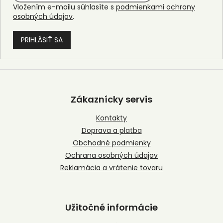
Vložením e-mailu súhlasíte s
podmienkami ochrany
osobných údajov
.
PRIHLÁSIŤ SA
Z
á
p
Zákaznícky servis
ä
t
Kontakty
i
Doprava a platba
e
Obchodné podmienky
Ochrana osobných údajov
Reklamácia a vrátenie tovaru
Užitočné informácie