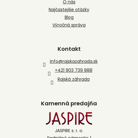
O nás
Najčastejšie otázky
Blog
Výročná správa
Kontakt
info
@
rajskazahrada.sk
+421 903 739 888
Rajská záhrada
Kamenná predajňa
JASPIRE s. r. o.
Radničné námestie 1