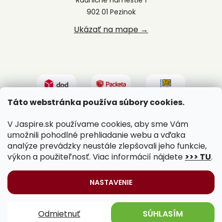
902 01 Pezinok
Ukázať na mape →
Táto webstránka používa súbory cookies.
V Jaspire.sk používame cookies, aby sme Vám
umožnili pohodlné prehliadanie webu a vďaka
analýze prevádzky neustále zlepšovali jeho funkcie,
výkon a použiteľnosť. Viac informácií nájdete
>>> TU
.
Vytvoril Shoptet
|
Upravil Balkys
NASTAVENIE
Copyright 2026
Jaspire.sk
. Všetky práva vyhradené.
Odmietnuť
SÚHLASÍM
Upraviť nastavenie cookies