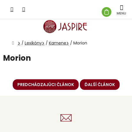
Prejsť
na
NÁKUP
obsah
KOŠÍK
Domov
/
Lexikóny
/
Kamene
/
Morion
Morion
PREDCHÁDZAJÚCI ČLÁNOK
ĎALŠÍ ČLÁNOK