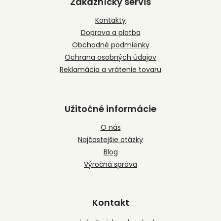
Zákaznícky servis
ä
t
Kontakty
i
Doprava a platba
e
Obchodné podmienky
Ochrana osobných údajov
Reklamácia a vrátenie tovaru
Užitočné informácie
O nás
Najčastejšie otázky
Blog
Výročná správa
Kontakt