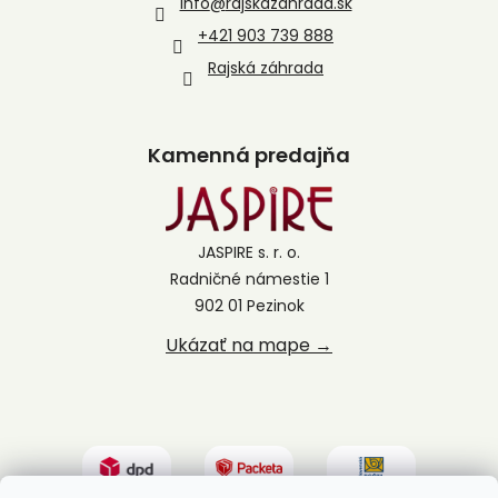
info
@
rajskazahrada.sk
+421 903 739 888
Rajská záhrada
Kamenná predajňa
JASPIRE s. r. o.
Radničné námestie 1
902 01 Pezinok
Ukázať na mape →