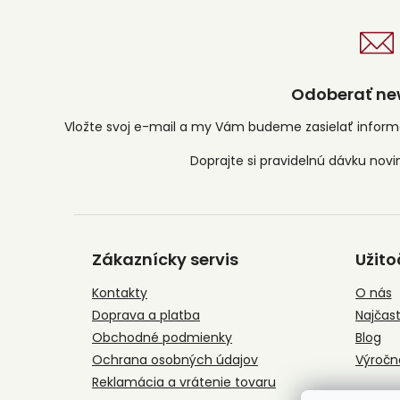
Odoberať new
Vložte svoj e-mail a my Vám budeme zasielať infor
Z
á
Zákaznícky servis
Užito
p
ä
Kontakty
O nás
t
Doprava a platba
Najčast
i
e
Obchodné podmienky
Blog
Ochrana osobných údajov
Výročn
Reklamácia a vrátenie tovaru