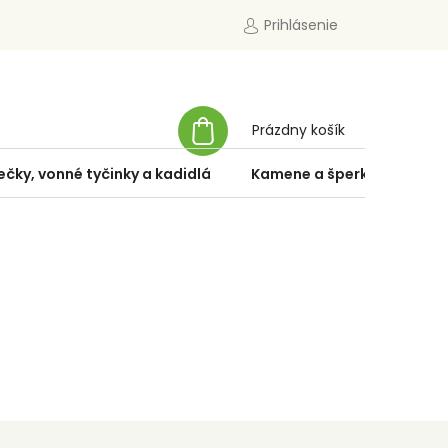
Prihlásenie
NÁKUPNÝ
Prázdny košík
KOŠÍK
ečky, vonné tyčinky a kadidlá
Kamene a šperky
Špe