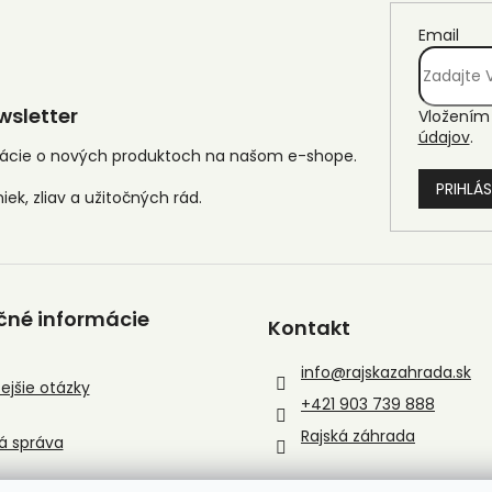
Email
sletter
Vložením 
údajov
.
mácie o nových produktoch na našom e-shope.
PRIHLÁS
čné informácie
Kontakt
info
@
rajskazahrada.sk
ejšie otázky
+421 903 739 888
Rajská záhrada
á správa