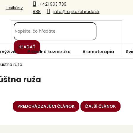
+421 903 739
Lexikóny
888
info@rajskazahrada.sk
HĽADAŤ
 výživa
Prírodná kozmetika
Aromaterapia
Svi
Púštna ruža
úštna ruža
PREDCHÁDZAJÚCI ČLÁNOK
ĎALŠÍ ČLÁNOK