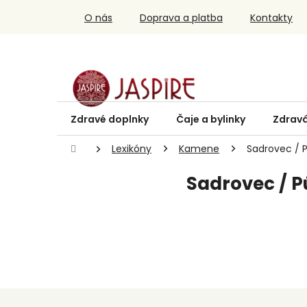
Prejsť
O nás
Doprava a platba
Kontakty
na
obsah
Zdravé doplnky
Čaje a bylinky
Zdravá
Domov
Lexikóny
Kamene
Sadrovec / 
Sadrovec / P