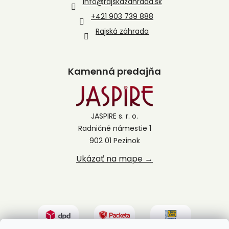
info
@
rajskazahrada.sk
+421 903 739 888
Rajská záhrada
Kamenná predajňa
JASPIRE s. r. o.
Radničné námestie 1
902 01 Pezinok
Ukázať na mape →