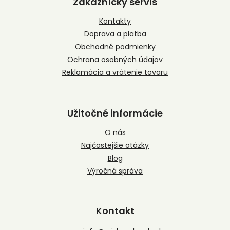
Zákaznícky servis
ä
t
Kontakty
i
Doprava a platba
e
Obchodné podmienky
Ochrana osobných údajov
Reklamácia a vrátenie tovaru
Užitočné informácie
O nás
Najčastejšie otázky
Blog
Výročná správa
Kontakt