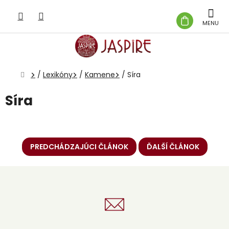
Prejsť
na
NÁKUP
obsah
KOŠÍK
Domov
/
Lexikóny
/
Kamene
/
Síra
Síra
PREDCHÁDZAJÚCI ČLÁNOK
ĎALŠÍ ČLÁNOK