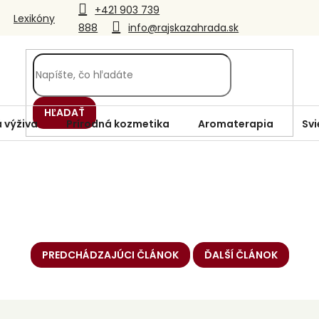
+421 903 739
Lexikóny
888
info@rajskazahrada.sk
HĽADAŤ
 výživa
Prírodná kozmetika
Aromaterapia
Svi
PREDCHÁDZAJÚCI ČLÁNOK
ĎALŠÍ ČLÁNOK