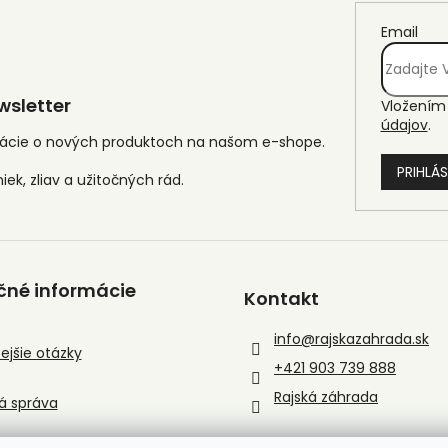
Email
sletter
Vložením 
údajov
.
mácie o nových produktoch na našom e-shope.
PRIHLÁS
čné informácie
Kontakt
info
@
rajskazahrada.sk
ejšie otázky
+421 903 739 888
Rajská záhrada
á správa