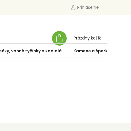
Prihlásenie
NÁKUPNÝ
Prázdny košík
KOŠÍK
ečky, vonné tyčinky a kadidlá
Kamene a šperky
Špe