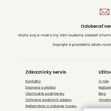
Odoberať new
Vložte svoj e-mail a my Vám budeme zasielať infor
Z
á
Zákaznícky servis
Užito
p
ä
Kontakty
O nás
t
Doprava a platba
Najčast
i
e
Obchodné podmienky
Blog
Ochrana osobných údajov
Výročn
Reklamácia a vrátenie tovaru