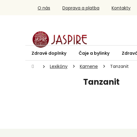
Prejsť
O nás
Doprava a platba
Kontakty
na
obsah
Zdravé doplnky
Čaje a bylinky
Zdravá
Domov
Lexikóny
Kamene
Tanzanit
Tanzanit