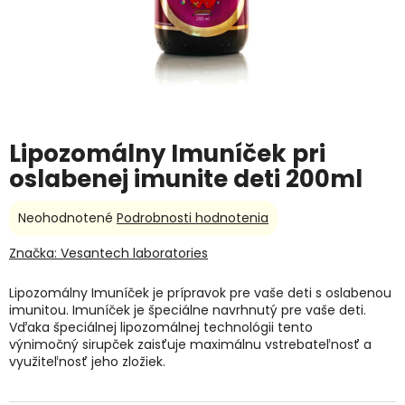
Lipozomálny Imuníček pri
oslabenej imunite deti 200ml
Priemerné
Neohodnotené
Podrobnosti hodnotenia
hodnotenie
produktu
Značka:
Vesantech laboratories
je
0,0
Lipozomálny Imuníček je prípravok pre vaše deti s oslabenou
z
imunitou. Imuníček je špeciálne navrhnutý pre vaše deti.
5
Vďaka špeciálnej lipozomálnej technológii tento
hviezdičiek.
výnimočný sirupček zaisťuje maximálnu vstrebateľnosť a
využiteľnosť jeho zložiek.