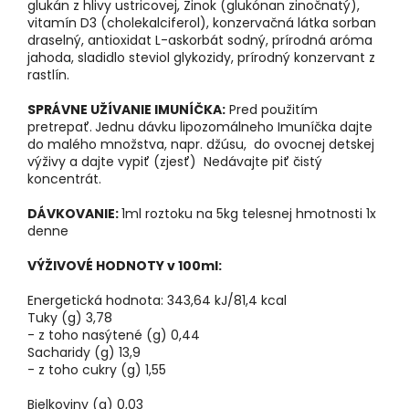
glukán z hlivy ustricovej, Zinok (glukónan zinočnatý),
vitamín D3 (cholekalciferol), konzervačná látka sorban
draselný, antioxidat L-askorbát sodný, prírodná aróma
jahoda, sladidlo steviol glykozidy, prírodný konzervant z
rastlín.
SPRÁVNE UŽÍVANIE IMUNÍČKA:
Pred použitím
pretrepať.
Jednu dávku lipozomálneho Imuníčka dajte
do malého množstva, napr. džúsu, do ovocnej detskej
výživy a dajte vypiť (zjesť) Nedávajte piť čistý
koncentrát.
DÁVKOVANIE:
1ml roztoku na 5kg telesnej hmotnosti 1x
denne
VÝŽIVOVÉ HODNOTY v 100ml:
Energetická hodnota: 343,64 kJ/81,4 kcal
Tuky (g) 3,78
- z toho nasýtené (g) 0,44
Sacharidy (g) 13,9
- z toho cukry (g) 1,55
Bielkoviny (g) 0,03