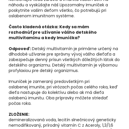
náhodu a vyskúšajte náš Lipozomalny Imuníček a
poskytnite vašim deťom všetko, čo potrebujú pri
oslabenom imunitnom systéme.
Často kladená otázka: Kedy sa mám
rozhodnúť pre užívanie vášho detského
multivitamínu a kedy Imuníčka?
Odpoveď:
Detský multivitamín je primárne určený na
dlhodobé užívanie pre správny vývoj vášho dieťaťa a
zabezpečuje denný prísun všetkých dôležitých látok do
detského organizmu. Detský multivitamín je výbornou
profylaxiou pre detský organizmus.
Imuníček je zameraný predovšetkým pri
oslabenej imunite, pri virózach počas celého roka, keď
dieťa nastupuje do kolektívu alebo ak má dieťa
oslabenú imunitu. Oba prípravky môžete striedať
počas roka.
ZLOŽENIE:
demineralizovaná voda, lecitín slnečnicový geneticky
nemodifikovaný, prírodný vitamín C z Aceroly, 1,3/1,6