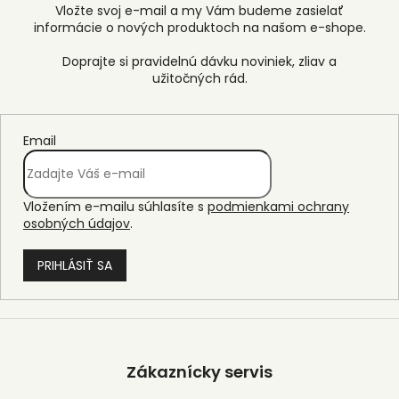
Vložte svoj e-mail a my Vám budeme zasielať
informácie o nových produktoch na našom e-shope.
Email
Vložením e-mailu súhlasíte s
podmienkami ochrany
osobných údajov
.
PRIHLÁSIŤ SA
Z
á
p
Zákaznícky servis
ä