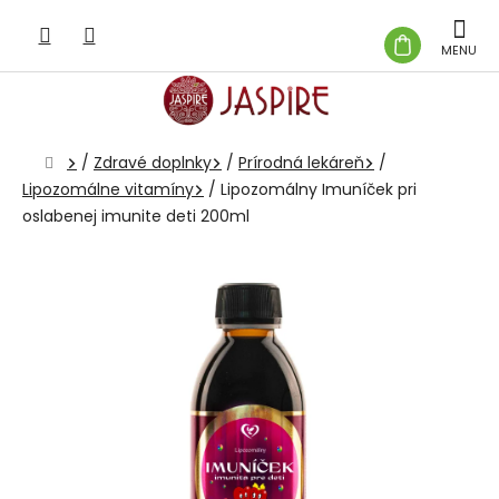
Prejsť
na
NÁKUP
obsah
KOŠÍK
Domov
/
Zdravé doplnky
/
Prírodná lekáreň
/
Lipozomálne vitamíny
/
Lipozomálny Imuníček pri
oslabenej imunite deti 200ml