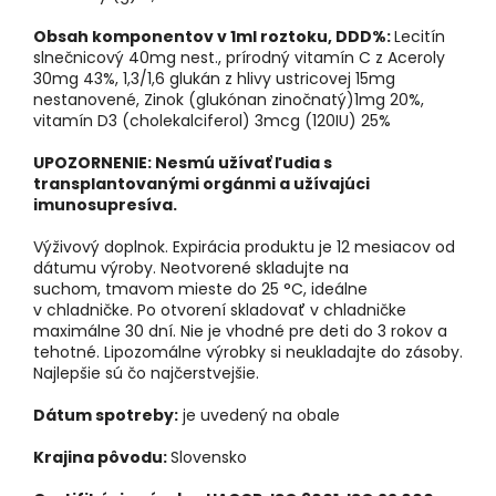
Obsah komponentov v 1ml roztoku, DDD%:
Lecitín
slnečnicový 40mg nest., prírodný vitamín C z Aceroly
30mg 43%, 1,3/1,6 glukán z hlivy ustricovej 15mg
nestanovené, Zinok (glukónan zinočnatý)1mg 20%,
vitamín D3 (cholekalciferol) 3mcg (120IU) 25%
UPOZORNENIE: Nesmú užívať ľudia s
transplantovanými orgánmi a užívajúci
imunosupresíva.
Výživový doplnok. Expirácia produktu je 12 mesiacov od
dátumu výroby. Neotvorené skladujte na
suchom, tmavom mieste do 25 °C, ideálne
v chladničke. Po otvorení skladovať v chladničke
maximálne 30 dní. Nie je vhodné pre deti do 3 rokov a
tehotné. Lipozomálne výrobky si neukladajte do zásoby.
Najlepšie sú čo najčerstvejšie.
Dátum spotreby:
je uvedený na obale
Krajina pôvodu:
Slovensko