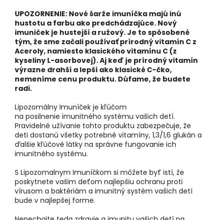
UPOZORNENIE: Nové šarže imuníčka majú inú
hustotu a farbu ako predchádzajúce. Nový
imuniček je hustejší a ružový. Je to spôsobené
tým, že sme začali používať prírodný vitamín C z
Aceroly, namiesto klasického vitamínu C (z
kyseliny L-asorbovej). Aj keď je prírodný vitamín
výrazne drahší a lepší ako klasické C-čko,
nemeníme cenu produktu. Dúfame, že budete
radi.
Lipozomálny Imuníček je kľúčom
na posilnenie imunitného systému vašich detí.
Pravidelné užívanie tohto produktu zabezpečuje, že
deti dostanú všetky potrebné vitamíny, 1,3/1,6 glukán a
ďalšie kľúčové látky na správne fungovanie ich
imunitného systému.
S Lipozomalnym Imuníčkom si môžete byť istí, že
poskytnete vašim deťom najlepšiu ochranu proti
vírusom a baktériám a imunitný systém vašich detí
bude v najlepšej forme.
Nenechajte teda zdravie a imunitu vašich detí na