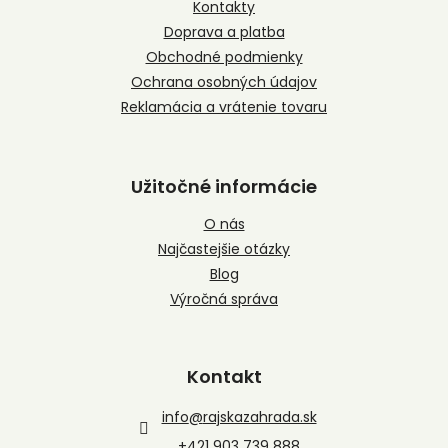
t
Kontakty
i
Doprava a platba
e
Obchodné podmienky
Ochrana osobných údajov
Reklamácia a vrátenie tovaru
Užitočné informácie
O nás
Najčastejšie otázky
Blog
Výročná správa
Kontakt
info
@
rajskazahrada.sk
+421 903 739 888