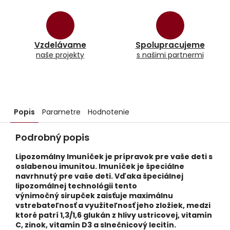
Vzdelávame
Spolupracujeme
naše projekty
s našimi partnermi
Popis
Parametre
Hodnotenie
Podrobný popis
Lipozomálny Imuníček je prípravok pre vaše deti s
oslabenou imunitou. Imuníček je špeciálne
navrhnutý pre vaše deti. Vďaka špeciálnej
lipozomálnej technológii tento
výnimočný sirupček zaisťuje maximálnu
vstrebateľnosť a využiteľnosť jeho zložiek, medzi
ktoré patrí 1,3/1,6 glukán z hlivy ustricovej, vitamín
C, zinok, vitamín D3 a slnečnicový lecitín.