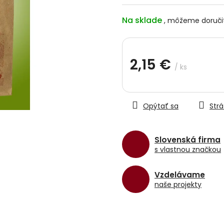
hviezdičiek.
Na sklade
2,15 €
/ ks
Jednotková
cena:
Opýtať sa
Strá
Slovenská firma
s vlastnou značkou
Vzdelávame
naše projekty