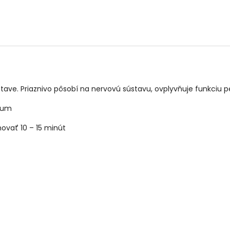
ave. Priaznivo pôsobí na nervovú sústavu, ovplyvňuje funkciu p
atum
hovať 10 – 15 minút