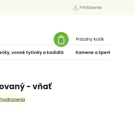
Prihlásenie
NÁKUPNÝ
Prázdny košík
KOŠÍK
ečky, vonné tyčinky a kadidlá
Kamene a šperky
Špe
ovaný - vňať
 hodnotenia