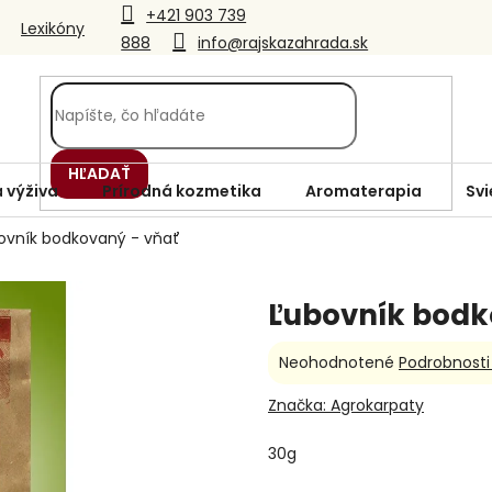
+421 903 739
Lexikóny
888
info@rajskazahrada.sk
HĽADAŤ
 výživa
Prírodná kozmetika
Aromaterapia
Svi
ovník bodkovaný - vňať
Ľubovník bodk
Priemerné
Neohodnotené
Podrobnosti
hodnotenie
produktu
Značka:
Agrokarpaty
je
0,0
30g
z
5