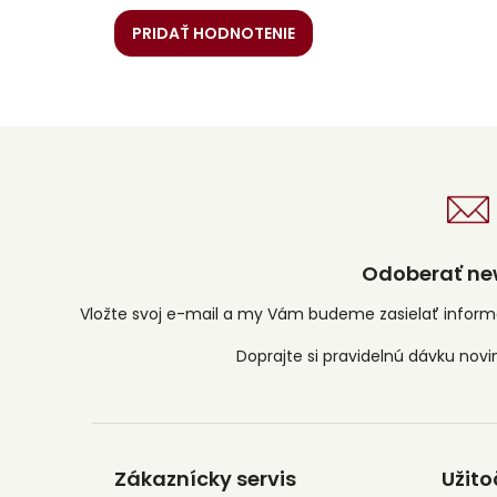
PRIDAŤ HODNOTENIE
Odoberať new
Vložte svoj e-mail a my Vám budeme zasielať infor
Z
á
Zákaznícky servis
Užito
p