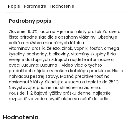
Popis
Parametre
Hodnotenie
Podrobný popis
Zloženie: 100% Lucuma - jemne mletý prášok Zdravé a
čisto prírodné sladidlo s obsahom vlákniny. Obsahuje
veľké množstvo minerálnych látok a
vitamínov: draslík, železo, zinok, vápnik, fosfor, omega
kyseliny, sacharidy, bielkoviny, vitamíny skupiny B Na
verejne dostupných zdrojoch nájdete informácie o
ovocí Lucuma: Lucuma - video Viac o týchto
produktoch nájdete v našom katalógu produktov. Nie je
náhradou pestrej stravy. Možná precitlivenosť na
obsiahnuté látky. Skladujte v suchu a teplote do 25°C.
Nevystavujte priamemu slnečnému žiareniu.
Použitie: 1-2 čajové lyžičky prášku denne, najlepšie
rozpustiť vo vode a vypiť alebo vmiešať do jedla.