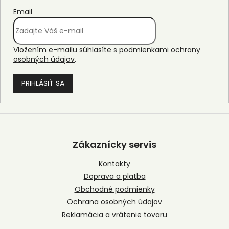
Email
Vložením e-mailu súhlasíte s
podmienkami ochrany
osobných údajov
.
PRIHLÁSIŤ SA
Z
á
p
Zákaznícky servis
ä
t
Kontakty
i
Doprava a platba
e
Obchodné podmienky
Ochrana osobných údajov
Reklamácia a vrátenie tovaru