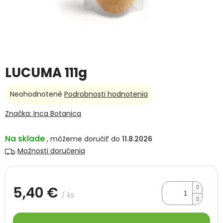
LUCUMA 111g
Priemerné
Neohodnotené
Podrobnosti hodnotenia
hodnotenie
produktu
Značka:
Inca Botanica
je
0,0
Na sklade
11.8.2026
z
5
Možnosti doručenia
hviezdičiek.
5,40 €
/ ks
Jednotková
cena: