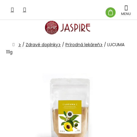
Prejsť
na
NÁKUP
obsah
KOŠÍK
Domov
/
Zdravé doplnky
/
Prírodná lekáreň
/
LUCUMA
111g