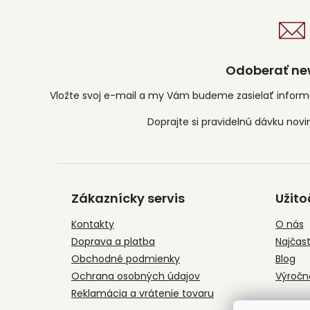
Odoberať new
Vložte svoj e-mail a my Vám budeme zasielať infor
Z
á
Zákaznícky servis
Užito
p
ä
Kontakty
O nás
t
Doprava a platba
Najčast
i
e
Obchodné podmienky
Blog
Ochrana osobných údajov
Výročn
Reklamácia a vrátenie tovaru