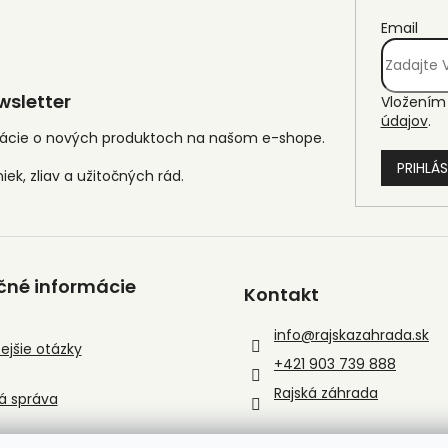
Email
sletter
Vložením 
údajov
.
mácie o nových produktoch na našom e-shope.
PRIHLÁS
čné informácie
Kontakt
info
@
rajskazahrada.sk
ejšie otázky
+421 903 739 888
Rajská záhrada
á správa