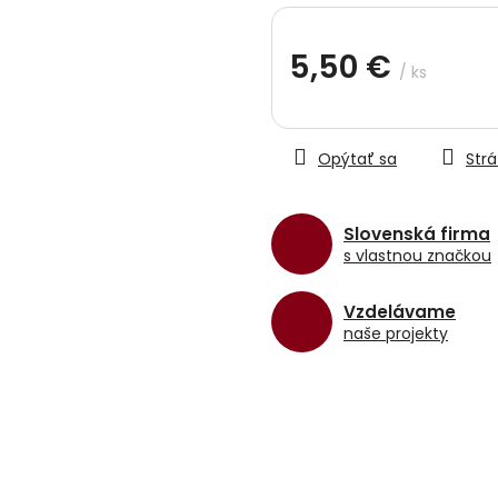
hviezdičiek.
5,50 €
/ ks
Jednotková
cena:
Opýtať sa
Strá
Slovenská firma
s vlastnou značkou
Vzdelávame
naše projekty