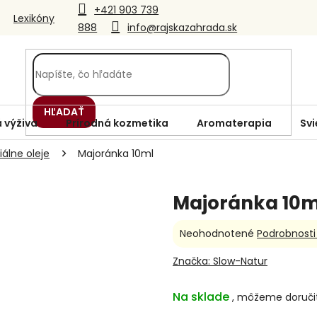
+421 903 739
Lexikóny
888
info@rajskazahrada.sk
HĽADAŤ
 výživa
Prírodná kozmetika
Aromaterapia
Svi
álne oleje
Majoránka 10ml
Majoránka 10m
Priemerné
Neohodnotené
Podrobnosti
hodnotenie
produktu
Značka:
Slow-Natur
je
0,0
Na sklade
z
5