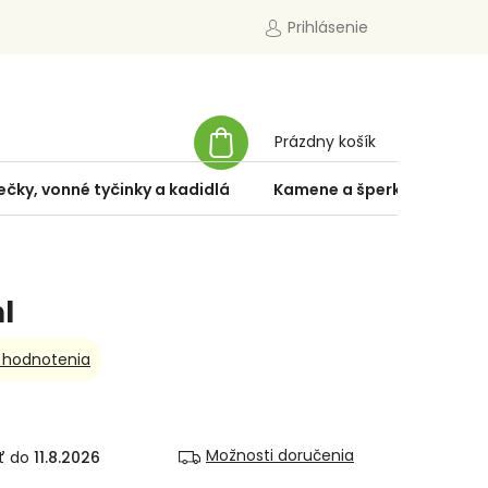
Prihlásenie
NÁKUPNÝ
Prázdny košík
KOŠÍK
ečky, vonné tyčinky a kadidlá
Kamene a šperky
Špe
l
 hodnotenia
Možnosti doručenia
11.8.2026