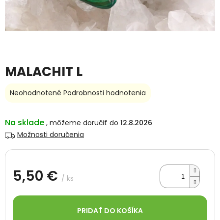
MALACHIT L
Priemerné
Neohodnotené
Podrobnosti hodnotenia
hodnotenie
produktu
je
Na sklade
12.8.2026
0,0
Možnosti doručenia
z
5
hviezdičiek.
5,50 €
/ ks
Jednotková
cena:
PRIDAŤ DO KOŠÍKA