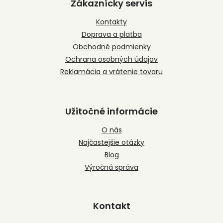
p
Zákaznícky servis
ä
t
Kontakty
i
Doprava a platba
e
Obchodné podmienky
Ochrana osobných údajov
Reklamácia a vrátenie tovaru
Užitočné informácie
O nás
Najčastejšie otázky
Blog
Výročná správa
Kontakt