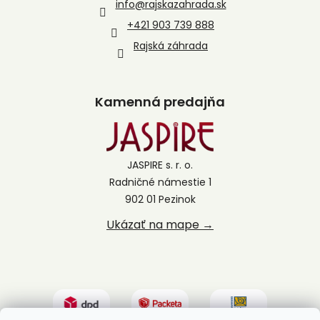
info
@
rajskazahrada.sk
+421 903 739 888
Rajská záhrada
Kamenná predajňa
JASPIRE s. r. o.
Radničné námestie 1
902 01 Pezinok
Ukázať na mape →