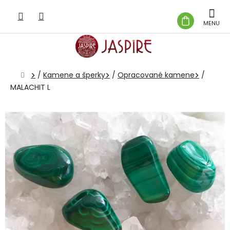
Prejsť
na
NÁKUP
obsah
KOŠÍK
Domov
/
Kamene a šperky
/
Opracované kamene
/
MALACHIT L