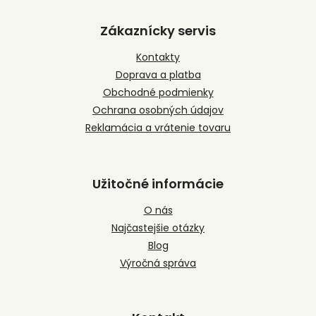
á
p
Zákaznícky servis
ä
t
Kontakty
i
Doprava a platba
e
Obchodné podmienky
Ochrana osobných údajov
Reklamácia a vrátenie tovaru
Užitočné informácie
O nás
Najčastejšie otázky
Blog
Výročná správa