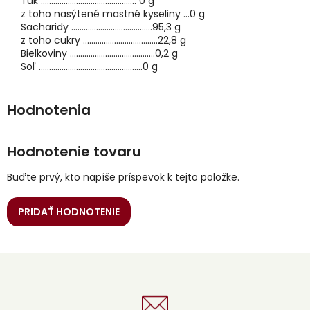
Tuk .............................................. 0 g
z toho nasýtené mastné kyseliny ...0 g
Sacharidy .......................................95,3 g
z toho cukry ....................................22,8 g
Bielkoviny .........................................0,2 g
Soľ ..................................................0 g
Hodnotenie tovaru
Buďte prvý, kto napíše príspevok k tejto položke.
PRIDAŤ HODNOTENIE