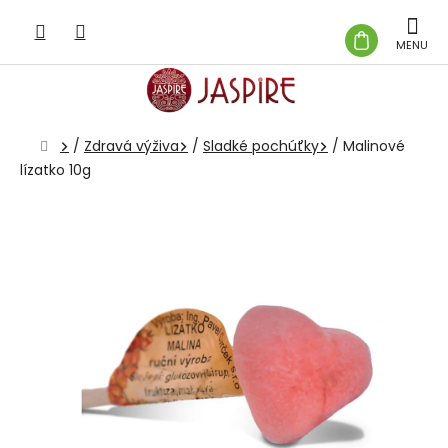
Prejsť
na
NÁKUP
obsah
KOŠÍK
Domov
/
Zdravá výživa
/
Sladké pochúťky
/
Malinové
lízatko 10g