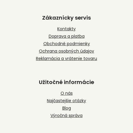
Z
á
p
Zákaznícky servis
ä
t
Kontakty
i
Doprava a platba
e
Obchodné podmienky
Ochrana osobných údajov
Reklamácia a vrátenie tovaru
Užitočné informácie
O nás
Najčastejšie otázky
Blog
Výročná správa