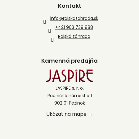
Kontakt
info
@
rajskazahrada.sk
+421 903 739 888
Rajská záhrada
Kamenná predajňa
JASPIRE s. r. o.
Radničné námestie 1
902 01 Pezinok
Ukázať na mape →