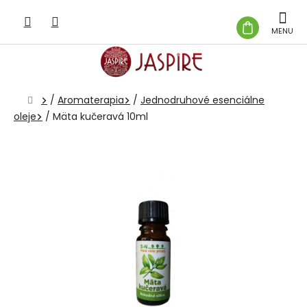
Prejsť
na
NÁKUP
obsah
KOŠÍK
Domov
/
Aromaterapia
/
Jednodruhové esenciálne
oleje
/
Mäta kučeravá 10ml