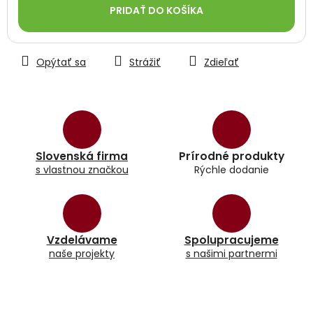
PRIDAŤ DO KOŠÍKA
Opýtať sa
Strážiť
Zdieľať
Slovenská firma
Prírodné produkty
s vlastnou značkou
Rýchle dodanie
Vzdelávame
Spolupracujeme
naše projekty
s našimi partnermi