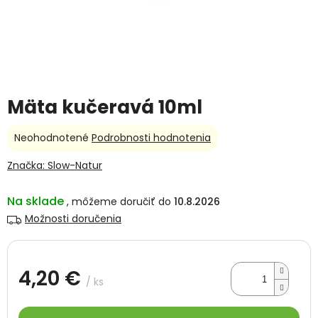
Mäta kučeravá 10ml
Priemerné
Neohodnotené
Podrobnosti hodnotenia
hodnotenie
produktu
Značka:
Slow-Natur
je
0,0
Na sklade
10.8.2026
z
5
Možnosti doručenia
hviezdičiek.
4,20 €
/ ks
Jednotková
cena: