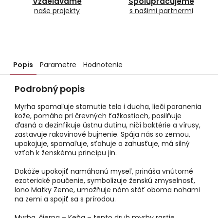
Vzdelávame
Spolupracujeme
naše projekty
s našimi partnermi
Popis
Parametre
Hodnotenie
Podrobný popis
Myrha spomaľuje starnutie tela i ducha, lieči poranenia
kože, pomáha pri črevných ťažkostiach, posilňuje
ďasná a dezinfikuje ústnu dutinu, ničí baktérie a vírusy,
zastavuje rakovinové bujnenie. Spája nás so zemou,
upokojuje, spomaľuje, sťahuje a zahusťuje, má silný
vzťah k ženskému princípu jin.
Dokáže upokojiť namáhanú myseľ, prináša vnútorné
ezoterické poučenie, symbolizuje ženskú zmyselnosť,
lono Matky Zeme, umožňuje nám stáť oboma nohami
na zemi a spojiť sa s prírodou.
Myrha, čierna – Keňa – tento druh myrhy rastie