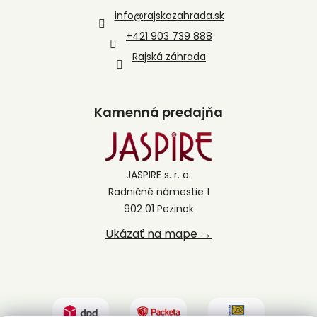
info
@
rajskazahrada.sk
+421 903 739 888
Rajská záhrada
Kamenná predajňa
JASPIRE s. r. o.
Radničné námestie 1
902 01 Pezinok
Ukázať na mape →