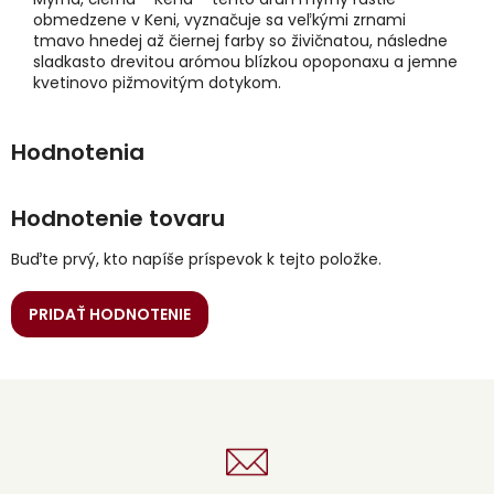
obmedzene v Keni, vyznačuje sa veľkými zrnami
tmavo hnedej až čiernej farby so živičnatou, následne
sladkasto drevitou arómou blízkou opoponaxu a jemne
kvetinovo pižmovitým dotykom.
Hodnotenie tovaru
Buďte prvý, kto napíše príspevok k tejto položke.
PRIDAŤ HODNOTENIE