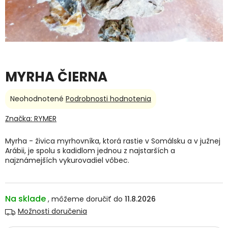
MYRHA ČIERNA
Priemerné
Neohodnotené
Podrobnosti hodnotenia
hodnotenie
produktu
Značka:
RYMER
je
0,0
Myrha - živica myrhovníka, ktorá rastie v Somálsku a v južnej
z
Arábii, je spolu s kadidlom jednou z najstarších a
5
najznámejších vykurovadiel vôbec.
hviezdičiek.
Na sklade
11.8.2026
Možnosti doručenia