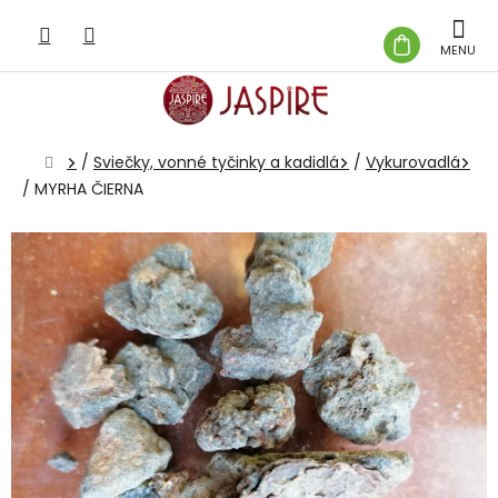
Prejsť
na
NÁKUP
obsah
KOŠÍK
Domov
/
Sviečky, vonné tyčinky a kadidlá
/
Vykurovadlá
/
MYRHA ČIERNA