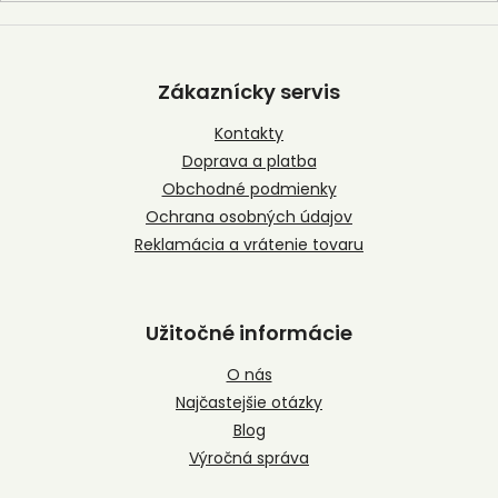
Z
á
p
Zákaznícky servis
ä
t
Kontakty
i
Doprava a platba
e
Obchodné podmienky
Ochrana osobných údajov
Reklamácia a vrátenie tovaru
Užitočné informácie
O nás
Najčastejšie otázky
Blog
Výročná správa