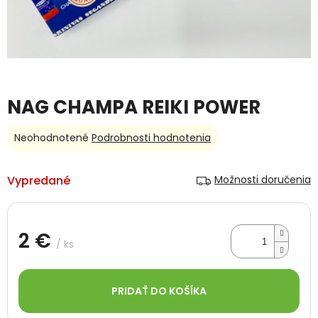
NAG CHAMPA REIKI POWER
Priemerné
Neohodnotené
Podrobnosti hodnotenia
hodnotenie
produktu
je
Vypredané
Možnosti doručenia
0,0
z
5
hviezdičiek.
2 €
/ ks
Jednotková
cena:
PRIDAŤ DO KOŠÍKA