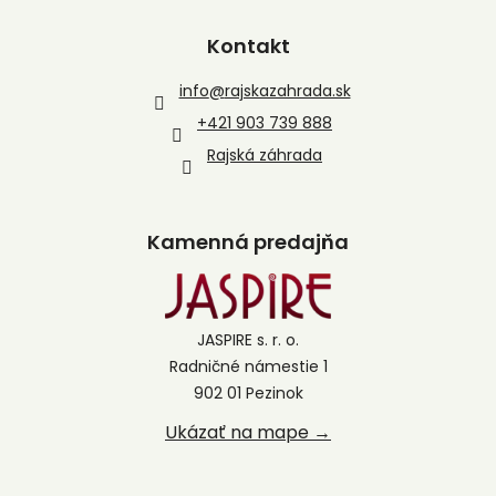
Kontakt
info
@
rajskazahrada.sk
+421 903 739 888
Rajská záhrada
Kamenná predajňa
JASPIRE s. r. o.
Radničné námestie 1
902 01 Pezinok
Ukázať na mape →