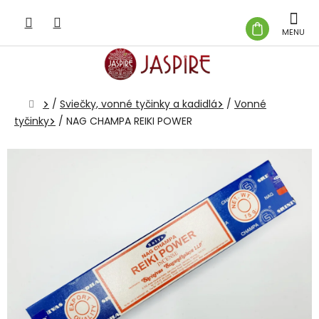
Prejsť
na
NÁKUP
obsah
KOŠÍK
Domov
/
Sviečky, vonné tyčinky a kadidlá
/
Vonné
tyčinky
/
NAG CHAMPA REIKI POWER