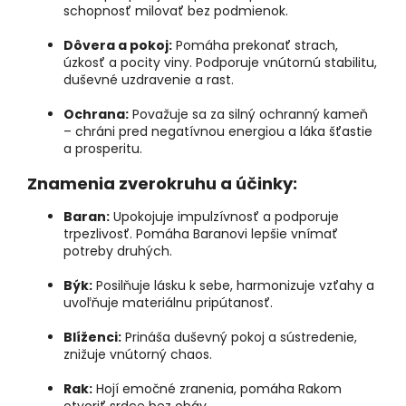
schopnosť milovať bez podmienok.
Dôvera a pokoj:
Pomáha prekonať strach,
úzkosť a pocity viny. Podporuje vnútornú stabilitu,
duševné uzdravenie a rast.
Ochrana:
Považuje sa za silný ochranný kameň
– chráni pred negatívnou energiou a láka šťastie
a prosperitu.
Znamenia zverokruhu a účinky:
Baran:
Upokojuje impulzívnosť a podporuje
trpezlivosť. Pomáha Baranovi lepšie vnímať
potreby druhých.
Býk:
Posilňuje lásku k sebe, harmonizuje vzťahy a
uvoľňuje materiálnu pripútanosť.
Blíženci:
Prináša duševný pokoj a sústredenie,
znižuje vnútorný chaos.
Rak:
Hojí emočné zranenia, pomáha Rakom