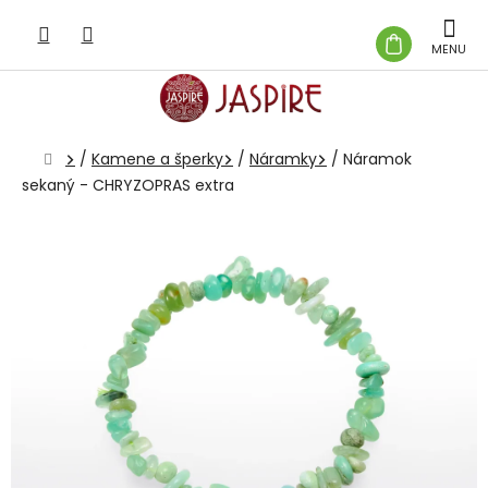
Prejsť
na
NÁKUP
obsah
KOŠÍK
Domov
/
Kamene a šperky
/
Náramky
/
Náramok
sekaný - CHRYZOPRAS extra