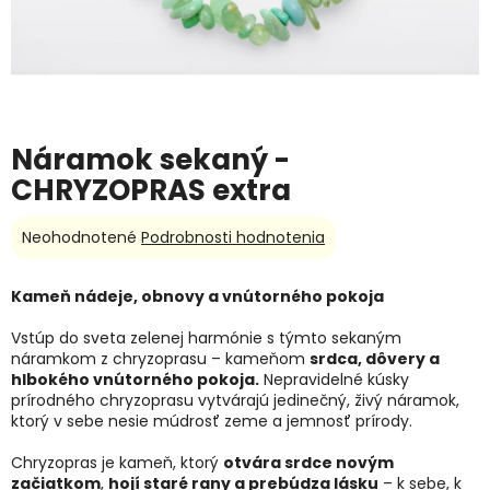
Náramok sekaný -
CHRYZOPRAS extra
Priemerné
Neohodnotené
Podrobnosti hodnotenia
hodnotenie
produktu
Kameň nádeje, obnovy a vnútorného pokoja
je
0,0
Vstúp do sveta zelenej harmónie s týmto sekaným
z
náramkom z chryzoprasu – kameňom
srdca, dôvery a
5
hlbokého vnútorného pokoja.
Nepravidelné kúsky
hviezdičiek.
prírodného chryzoprasu vytvárajú jedinečný, živý náramok,
ktorý v sebe nesie múdrosť zeme a jemnosť prírody.
Chryzopras je kameň, ktorý
otvára srdce novým
začiatkom
,
hojí staré rany a prebúdza lásku
– k sebe, k