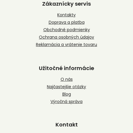
p
Zákaznícky servis
ä
t
Kontakty
i
Doprava a platba
e
Obchodné podmienky
Ochrana osobných údajov
Reklamácia a vrátenie tovaru
Užitočné informácie
O nás
Najčastejšie otázky
Blog
Výročná správa
Kontakt