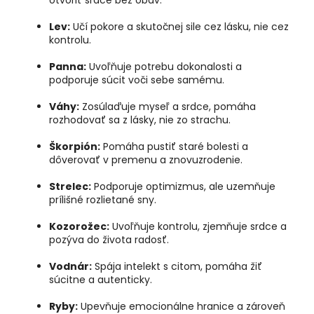
otvoriť srdce bez obáv.
Lev:
Učí pokore a skutočnej sile cez lásku, nie cez
kontrolu.
Panna:
Uvoľňuje potrebu dokonalosti a
podporuje súcit voči sebe samému.
Váhy:
Zosúlaďuje myseľ a srdce, pomáha
rozhodovať sa z lásky, nie zo strachu.
Škorpión:
Pomáha pustiť staré bolesti a
dôverovať v premenu a znovuzrodenie.
Strelec:
Podporuje optimizmus, ale uzemňuje
prílišné rozlietané sny.
Kozorožec:
Uvoľňuje kontrolu, zjemňuje srdce a
pozýva do života radosť.
Vodnár:
Spája intelekt s citom, pomáha žiť
súcitne a autenticky.
Ryby:
Upevňuje emocionálne hranice a zároveň