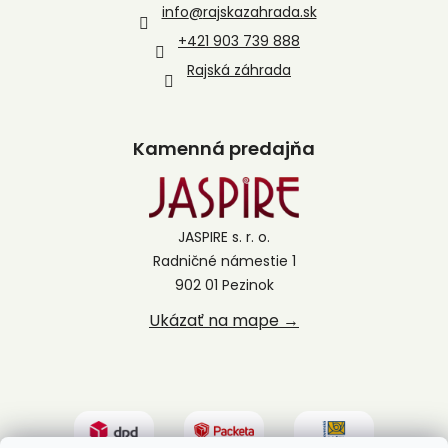
info
@
rajskazahrada.sk
+421 903 739 888
Rajská záhrada
Kamenná predajňa
JASPIRE s. r. o.
Radničné námestie 1
902 01 Pezinok
Ukázať na mape →