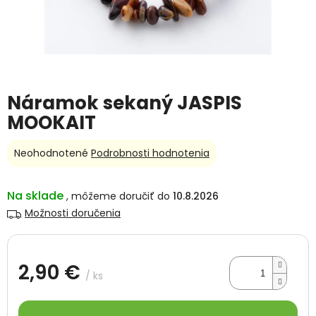
Náramok sekaný JASPIS
MOOKAIT
Priemerné
Neohodnotené
Podrobnosti hodnotenia
hodnotenie
produktu
je
Na sklade
10.8.2026
0,0
Možnosti doručenia
z
5
hviezdičiek.
2,90 €
/ ks
Jednotková
cena: