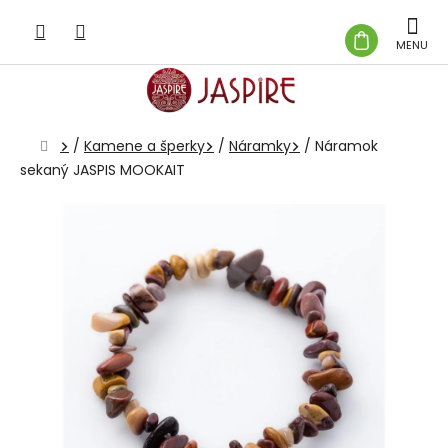
Prejsť
na
NÁKUP
obsah
KOŠÍK
Domov
/
Kamene a šperky
/
Náramky
/
Náramok
sekaný JASPIS MOOKAIT