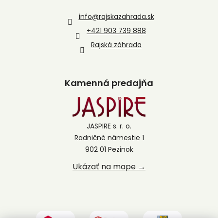
info
@
rajskazahrada.sk
+421 903 739 888
Rajská záhrada
Kamenná predajňa
JASPIRE s. r. o.
Radničné námestie 1
902 01 Pezinok
Ukázať na mape →