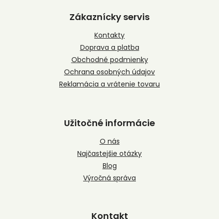
á
p
Zákaznícky servis
ä
t
Kontakty
i
Doprava a platba
e
Obchodné podmienky
Ochrana osobných údajov
Reklamácia a vrátenie tovaru
Užitočné informácie
O nás
Najčastejšie otázky
Blog
Výročná správa
Kontakt