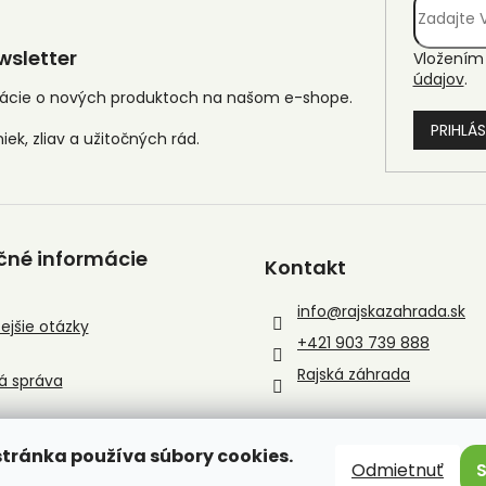
sletter
Vložením 
údajov
.
mácie o nových produktoch na našom e-shope.
PRIHLÁS
čné informácie
Kontakt
info
@
rajskazahrada.sk
ejšie otázky
+421 903 739 888
Rajská záhrada
á správa
tránka používa súbory cookies.
Odmietnuť