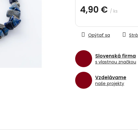
hviezdičiek.
4,90 €
/ ks
Jednotková
cena:
Opýtať sa
Strá
Slovenská firma
s vlastnou značkou
Vzdelávame
naše projekty