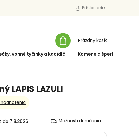
Prihlásenie
NÁKUPNÝ
Prázdny košík
KOŠÍK
ečky, vonné tyčinky a kadidlá
Kamene a šperky
Špe
ý LAPIS LAZULI
 hodnotenia
Možnosti doručenia
7.8.2026