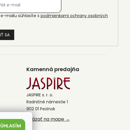
e-mailu súhlasíte s
podmienkami ochrany osobných
IŤ SA
Kamenná predajňa
JASPIRE s. r. o.
Radničné námestie 1
902 01 Pezinok
Ukázať na mape →
SÚHLASÍM