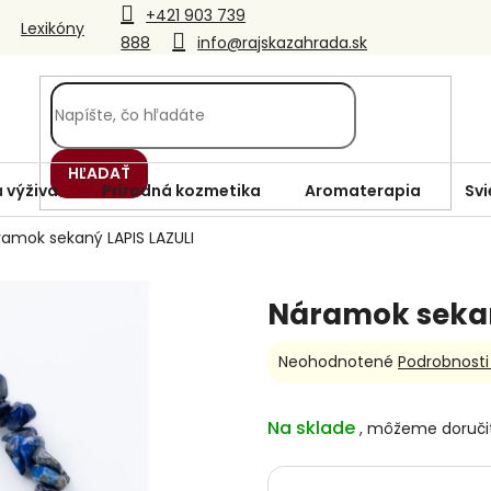
+421 903 739
Lexikóny
888
info@rajskazahrada.sk
HĽADAŤ
 výživa
Prírodná kozmetika
Aromaterapia
Svi
ramok sekaný LAPIS LAZULI
Náramok sekan
Priemerné
Neohodnotené
Podrobnosti
hodnotenie
produktu
je
Na sklade
0,0
z
5