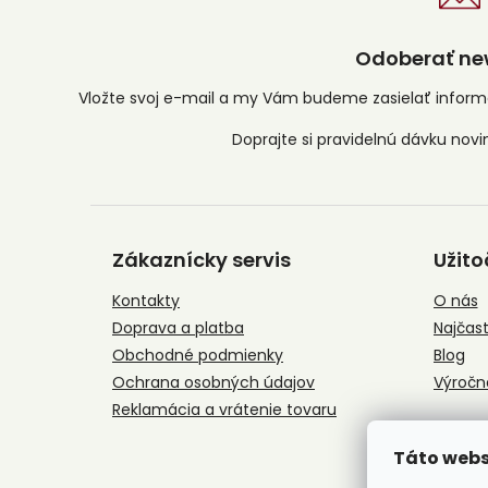
Odoberať new
Vložte svoj e-mail a my Vám budeme zasielať infor
Z
á
Zákaznícky servis
Užito
p
ä
Kontakty
O nás
t
Doprava a platba
Najčast
i
e
Obchodné podmienky
Blog
Ochrana osobných údajov
Výročn
Reklamácia a vrátenie tovaru
Táto webs