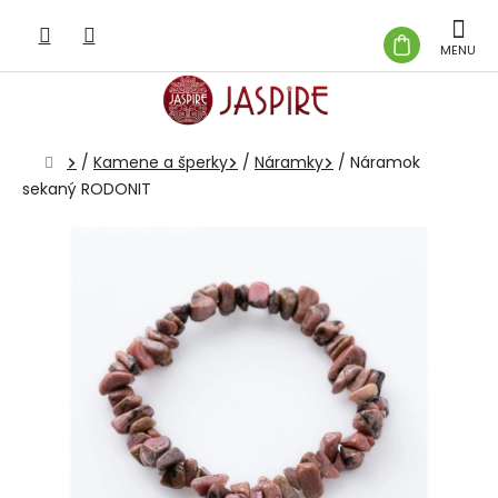
Prejsť
na
NÁKUP
obsah
KOŠÍK
Domov
/
Kamene a šperky
/
Náramky
/
Náramok
sekaný RODONIT