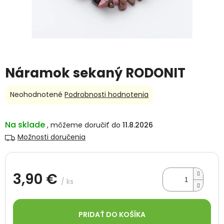
Náramok sekaný RODONIT
Priemerné
Neohodnotené
Podrobnosti hodnotenia
hodnotenie
produktu
je
Na sklade
11.8.2026
0,0
Možnosti doručenia
z
5
hviezdičiek.
3,90 €
/ ks
Jednotková
cena:
PRIDAŤ DO KOŠÍKA