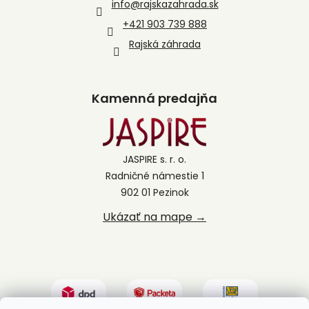
info
@
rajskazahrada.sk
+421 903 739 888
Rajská záhrada
Kamenná predajňa
JASPIRE s. r. o.
Radničné námestie 1
902 01 Pezinok
Ukázať na mape →