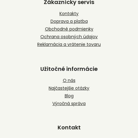
p
Zákaznícky servis
ä
t
Kontakty
i
Doprava a platba
e
Obchodné podmienky
Ochrana osobných údajov
Reklamácia a vrátenie tovaru
Užitočné informácie
O nás
Najčastejšie otázky
Blog
Výročná správa
Kontakt