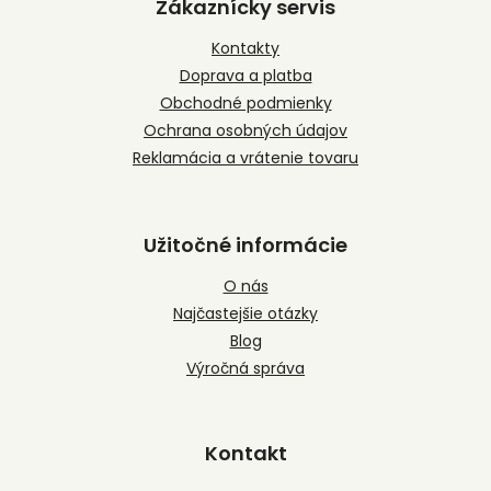
p
Zákaznícky servis
ä
t
Kontakty
i
Doprava a platba
e
Obchodné podmienky
Ochrana osobných údajov
Reklamácia a vrátenie tovaru
Užitočné informácie
O nás
Najčastejšie otázky
Blog
Výročná správa
Kontakt