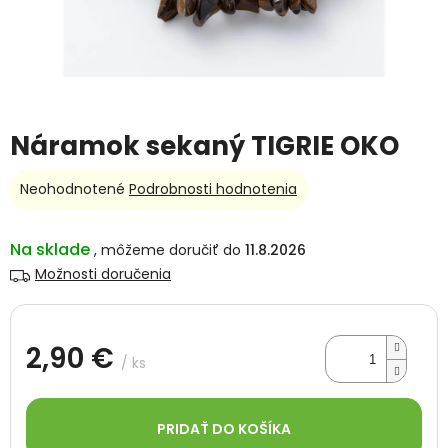
Náramok sekaný TIGRIE OKO
Priemerné
Neohodnotené
Podrobnosti hodnotenia
hodnotenie
produktu
je
Na sklade
11.8.2026
0,0
Možnosti doručenia
z
5
hviezdičiek.
2,90 €
/ ks
Jednotková
cena:
PRIDAŤ DO KOŠÍKA