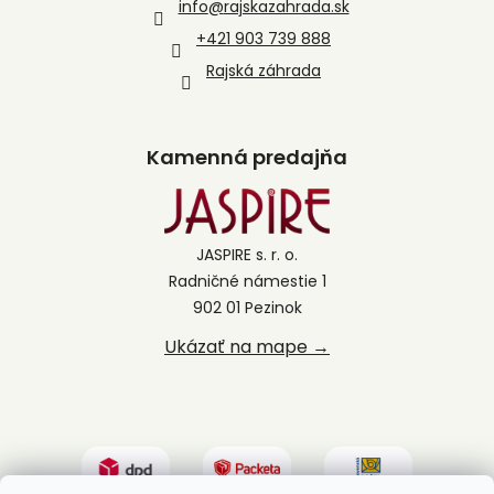
info
@
rajskazahrada.sk
+421 903 739 888
Rajská záhrada
Kamenná predajňa
JASPIRE s. r. o.
Radničné námestie 1
902 01 Pezinok
Ukázať na mape →