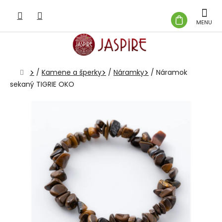
Prejsť
na
NÁKUP
obsah
KOŠÍK
Domov
/
Kamene a šperky
/
Náramky
/
Náramok
sekaný TIGRIE OKO