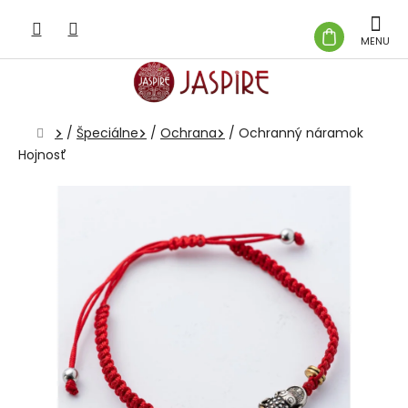
Prejsť
na
NÁKUP
obsah
KOŠÍK
Domov
/
Špeciálne
/
Ochrana
/
Ochranný náramok
Hojnosť