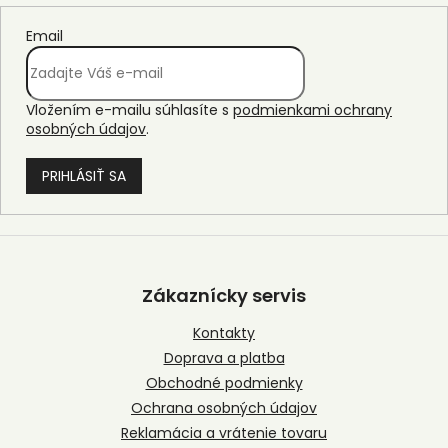
Email
Vložením e-mailu súhlasíte s
podmienkami ochrany
osobných údajov
.
PRIHLÁSIŤ SA
Z
á
p
Zákaznícky servis
ä
t
Kontakty
i
Doprava a platba
e
Obchodné podmienky
Ochrana osobných údajov
Reklamácia a vrátenie tovaru