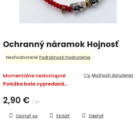
Ochranný náramok Hojnosť
Priemerné
Neohodnotené
Podrobnosti hodnotenia
hodnotenie
produktu
je
Momentálne nedostupné
Možnosti doručenia
0,0
Položka bola vypredaná…
z
5
2,90 €
hviezdičiek.
/ ks
Jednotková
cena:
Opýtať sa
Strážiť
Zdieľať