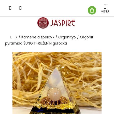
Prejsť
na
NÁKUP
obsah
KOŠÍK
Domov
/
Kamene a šperky
/
Orgonity
/
Orgonit
pyramída ŠUNGIT-RUŽENÍN guľôčka