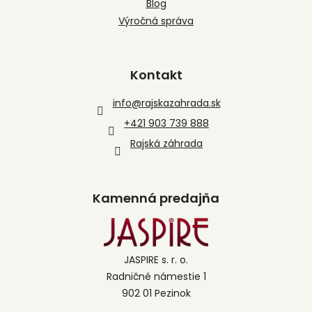
Blog
Výročná správa
Kontakt
info
@
rajskazahrada.sk
+421 903 739 888
Rajská záhrada
Kamenná predajňa
JASPIRE s. r. o.
Radničné námestie 1
902 01 Pezinok