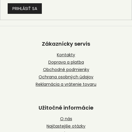
PRIHLÁSIŤ SA
Z
á
p
Zákaznícky servis
ä
t
Kontakty
i
Doprava a platba
e
Obchodné podmienky
Ochrana osobných údajov
Reklamácia a vrátenie tovaru
Užitočné informácie
O nás
Najčastejšie otázky