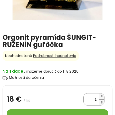
Orgonit pyramída ŠUNGIT-
RUŽENÍN guľôčka
Priemerné
Neohodnotené
Podrobnosti hodnotenia
hodnotenie
produktu
je
Na sklade
11.8.2026
0,0
Možnosti doručenia
z
5
hviezdičiek.
18 €
/ ks
Jednotková
cena: