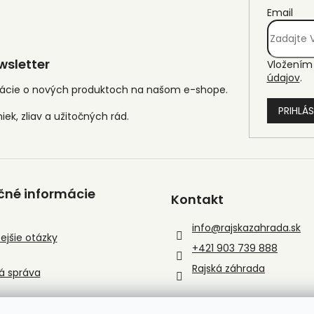
Email
sletter
Vložením 
údajov
.
mácie o nových produktoch na našom e-shope.
PRIHLÁS
čné informácie
Kontakt
info
@
rajskazahrada.sk
ejšie otázky
+421 903 739 888
Rajská záhrada
á správa