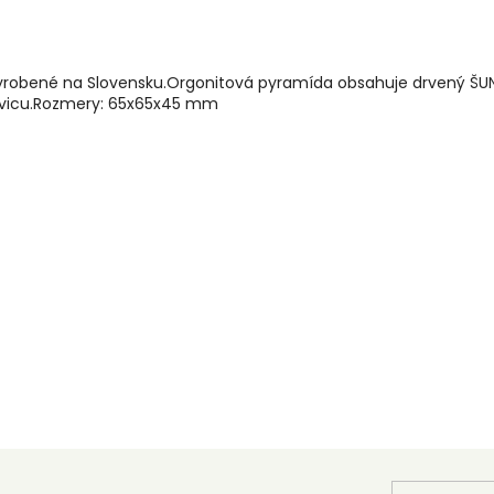
ál. Vyrobené na Slovensku.Orgonitová pyramída obsahuje drven
ú živicu.Rozmery: 65x65x45 mm