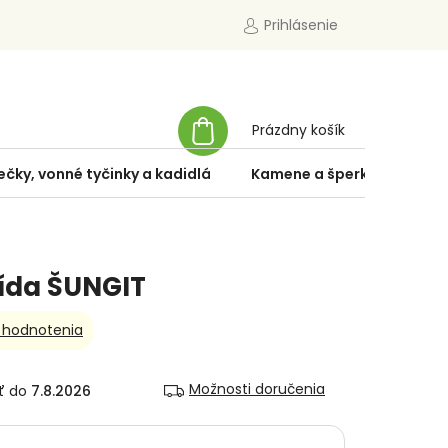
Prihlásenie
NÁKUPNÝ
Prázdny košík
KOŠÍK
ečky, vonné tyčinky a kadidlá
Kamene a šperky
Špe
ída ŠUNGIT
 hodnotenia
Možnosti doručenia
7.8.2026