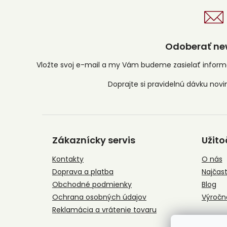
Odoberať new
Vložte svoj e-mail a my Vám budeme zasielať infor
Z
á
Zákaznícky servis
Užito
p
ä
Kontakty
O nás
t
Doprava a platba
Najčast
i
e
Obchodné podmienky
Blog
Ochrana osobných údajov
Výročn
Reklamácia a vrátenie tovaru