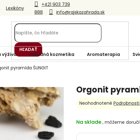
+421 903 739
Lexikóny
888
info@rajskazahrada.sk
HĽADAŤ
 výživa
Prírodná kozmetika
Aromaterapia
Svi
gonit pyramída ŠUNGIT
Orgonit pyram
Priemerné
Neohodnotené
Podrobnosti
hodnotenie
produktu
je
Na sklade
0,0
z
5