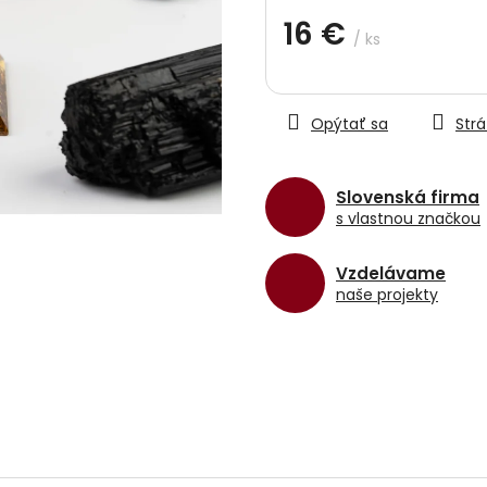
hviezdičiek.
16 €
/ ks
Jednotková
cena:
Opýtať sa
Strá
Slovenská firma
s vlastnou značkou
Vzdelávame
naše projekty