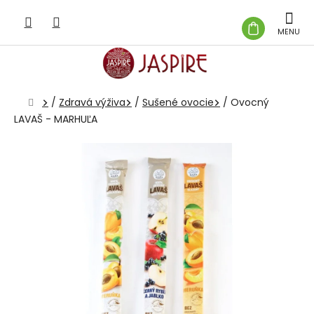
Prejsť
na
NÁKUP
obsah
KOŠÍK
Domov
/
Zdravá výživa
/
Sušené ovocie
/
Ovocný
LAVAŠ - MARHUĽA