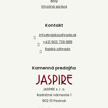
Blog
Výročná správa
Kontakt
info
@
rajskazahrada.sk
+421 903 739 888
Rajská záhrada
Kamenná predajňa
JASPIRE s. r. o.
Radničné námestie 1
902 01 Pezinok