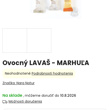
Ovocný LAVAŠ - MARHUĽA
Priemerné
Neohodnotené
Podrobnosti hodnotenia
hodnotenie
produktu
Značka:
Nara Natur
je
0,0
Na sklade
10.8.2026
z
5
Možnosti doručenia
hviezdičiek.