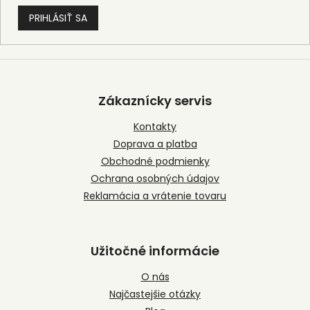
PRIHLÁSIŤ SA
Z
á
p
Zákaznícky servis
ä
t
Kontakty
i
Doprava a platba
e
Obchodné podmienky
Ochrana osobných údajov
Reklamácia a vrátenie tovaru
Užitočné informácie
O nás
Najčastejšie otázky