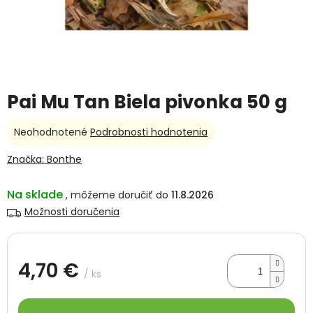
Pai Mu Tan Biela pivonka 50 g
Priemerné
Neohodnotené
Podrobnosti hodnotenia
hodnotenie
produktu
Značka:
Bonthe
je
0,0
Na sklade
11.8.2026
z
5
Možnosti doručenia
hviezdičiek.
4,70 €
/ ks
Jednotková
cena: