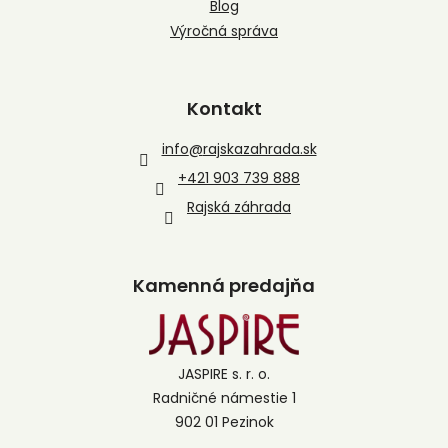
Blog
Výročná správa
Kontakt
info
@
rajskazahrada.sk
+421 903 739 888
Rajská záhrada
Kamenná predajňa
JASPIRE s. r. o.
Radničné námestie 1
902 01 Pezinok