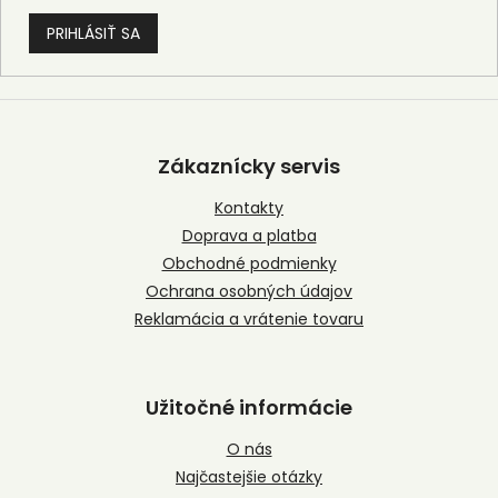
PRIHLÁSIŤ SA
Z
á
p
Zákaznícky servis
ä
t
Kontakty
i
Doprava a platba
e
Obchodné podmienky
Ochrana osobných údajov
Reklamácia a vrátenie tovaru
Užitočné informácie
O nás
Najčastejšie otázky