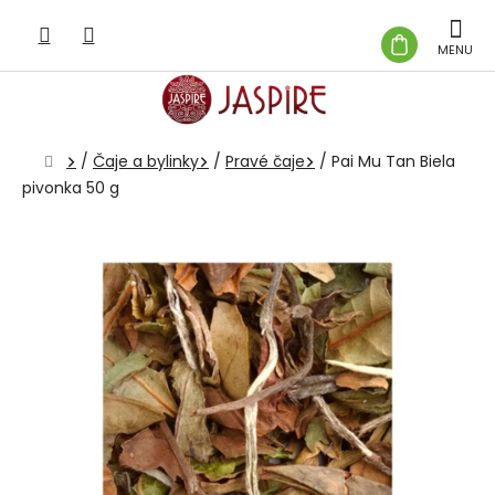
Prejsť
na
NÁKUP
obsah
KOŠÍK
Domov
/
Čaje a bylinky
/
Pravé čaje
/
Pai Mu Tan Biela
pivonka 50 g