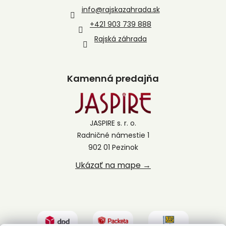
info
@
rajskazahrada.sk
+421 903 739 888
Rajská záhrada
Kamenná predajňa
JASPIRE s. r. o.
Radničné námestie 1
902 01 Pezinok
Ukázať na mape →