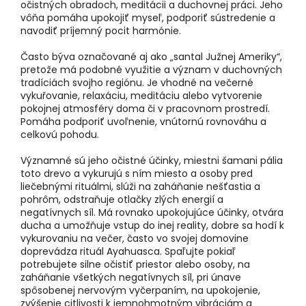
očistných obradoch, meditácii a duchovnej práci. Jeho
vôňa pomáha upokojiť myseľ, podporiť sústredenie a
navodiť príjemný pocit harmónie.
Často býva označované aj ako „santal Južnej Ameriky“,
pretože má podobné využitie a význam v duchovných
tradíciách svojho regiónu. Je vhodné na večerné
vykuřovanie, relaxáciu, meditáciu alebo vytvorenie
pokojnej atmosféry doma či v pracovnom prostredí.
Pomáha podporiť uvoľnenie, vnútornú rovnováhu a
celkovú pohodu.
Významné sú jeho očistné účinky, miestni šamani pália
toto drevo a vykurujú s ním miesto a osoby pred
liečebnými rituálmi, slúži na zaháňanie nešťastia a
pohrôm, odstraňuje otlačky zlých energií a
negatívnych síl. Má rovnako upokojujúce účinky, otvára
ducha a umožňuje vstup do inej reality, dobre sa hodí k
vykurovaniu na večer, často vo svojej domovine
doprevádza rituál Ayahuasca. Spaľujte pokiaľ
potrebujete silne očistiť priestor alebo osoby, na
zaháňanie všetkých negatívnych síl, pri únave
spôsobenej nervovým vyčerpaním, na upokojenie,
zvýšenie citlivosti k jemnohmotným vibráciám a