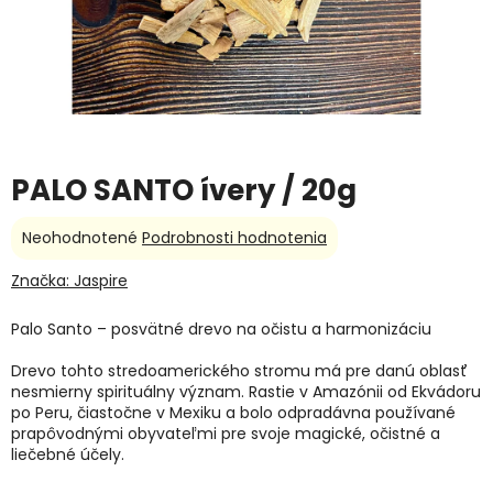
PALO SANTO ívery / 20g
Priemerné
Neohodnotené
Podrobnosti hodnotenia
hodnotenie
produktu
Značka:
Jaspire
je
0,0
Palo Santo – posvätné drevo na očistu a harmonizáciu
z
5
Drevo tohto stredoamerického stromu má pre danú oblasť
hviezdičiek.
nesmierny spirituálny význam. Rastie v Amazónii od Ekvádoru
po Peru, čiastočne v Mexiku a bolo odpradávna používané
prapôvodnými obyvateľmi pre svoje magické, očistné a
liečebné účely.