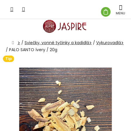
Prejsť
na
NÁKUP
obsah
KOŠÍK
Domov
/
Sviečky, vonné tyčinky a kadidlá
/
Vykurovadlá
/
PALO SANTO ívery / 20g
Tip