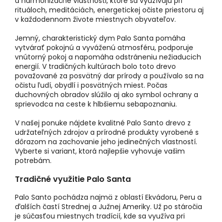
a harmonizačné vlastnosti, ktoré sa využívajú pri
rituáloch, meditáciách, energetickej očiste priestoru aj
v každodennom živote miestnych obyvateľov.
Jemný, charakteristický dym Palo Santa pomáha
vytvárať pokojnú a vyváženú atmosféru, podporuje
vnútorný pokoj a napomáha odstráneniu nežiaducich
energií. V tradičných kultúrach bolo toto drevo
považované za posvätný dar prírody a používalo sa na
očistu ľudí, obydlí i posvätných miest. Počas
duchovných obradov slúžilo aj ako symbol ochrany a
sprievodca na ceste k hlbšiemu sebapoznaniu.
V našej ponuke nájdete kvalitné Palo Santo drevo z
udržateľných zdrojov a prírodné produkty vyrobené s
dôrazom na zachovanie jeho jedinečných vlastností.
Vyberte si variant, ktorá najlepšie vyhovuje vašim
potrebám.
Tradičné využitie Palo Santa
Palo Santo pochádza najmä z oblastí Ekvádoru, Peru a
ďalších častí Strednej a Južnej Ameriky. Už po stáročia
je súčasťou miestnych tradícií, kde sa využíva pri