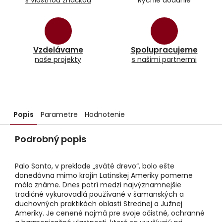
s vlastnou značkou
Rýchle dodanie
Vzdelávame
Spolupracujeme
naše projekty
s našimi partnermi
Popis
Parametre
Hodnotenie
Podrobný popis
Palo Santo, v preklade „sväté drevo“, bolo ešte
donedávna mimo krajín Latinskej Ameriky pomerne
málo známe. Dnes patrí medzi najvýznamnejšie
tradičné vykurovadlá používané v šamanských a
duchovných praktikách oblasti Strednej a Južnej
Ameriky. Je cenené najmä pre svoje očistné, ochranné