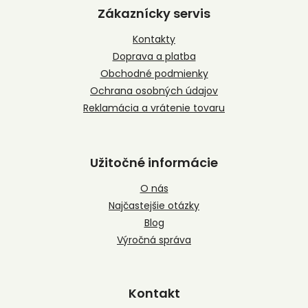
p
Zákaznícky servis
ä
t
Kontakty
i
Doprava a platba
e
Obchodné podmienky
Ochrana osobných údajov
Reklamácia a vrátenie tovaru
Užitočné informácie
O nás
Najčastejšie otázky
Blog
Výročná správa
Kontakt