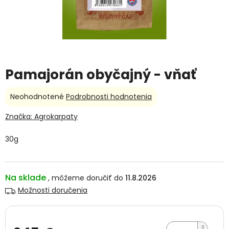
Pamajorán obyčajný - vňať
Priemerné
Neohodnotené
Podrobnosti hodnotenia
hodnotenie
produktu
Značka:
Agrokarpaty
je
0,0
30g
z
5
hviezdičiek.
Na sklade
11.8.2026
Možnosti doručenia