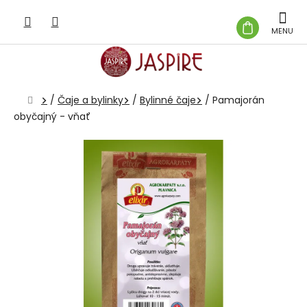
Prejsť
na
NÁKUP
obsah
KOŠÍK
Domov
/
Čaje a bylinky
/
Bylinné čaje
/
Pamajorán
obyčajný - vňať