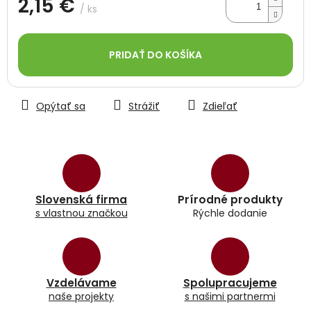
2,15 €
/ ks
Jednotková
cena:
PRIDAŤ DO KOŠÍKA
Opýtať sa
Strážiť
Zdieľať
Slovenská firma
Prírodné produkty
s vlastnou značkou
Rýchle dodanie
Vzdelávame
Spolupracujeme
naše projekty
s našimi partnermi