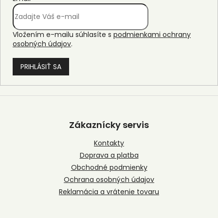
Vložením e-mailu súhlasíte s
podmienkami ochrany
osobných údajov
.
PRIHLÁSIŤ SA
Z
á
p
Zákaznícky servis
ä
t
Kontakty
i
Doprava a platba
e
Obchodné podmienky
Ochrana osobných údajov
Reklamácia a vrátenie tovaru