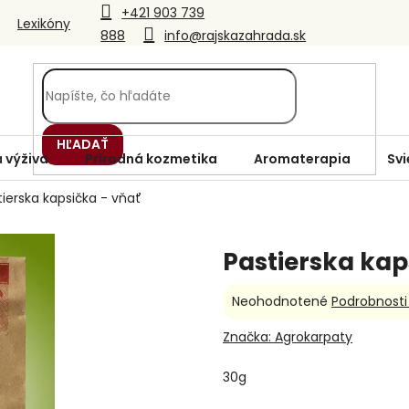
+421 903 739
Lexikóny
888
info@rajskazahrada.sk
HĽADAŤ
 výživa
Prírodná kozmetika
Aromaterapia
Svi
tierska kapsička - vňať
Pastierska kap
Priemerné
Neohodnotené
Podrobnosti
hodnotenie
produktu
Značka:
Agrokarpaty
je
0,0
30g
z
5