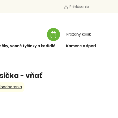
Prihlásenie
NÁKUPNÝ
Prázdny košík
KOŠÍK
ečky, vonné tyčinky a kadidlá
Kamene a šperky
Špe
sička - vňať
 hodnotenia