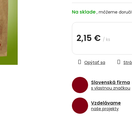
hviezdičiek.
Na sklade
2,15 €
/ ks
Jednotková
cena:
Opýtať sa
Strá
Slovenská firma
s vlastnou značkou
Vzdelávame
naše projekty