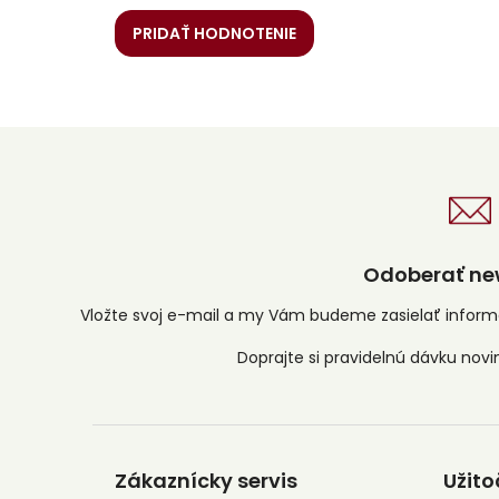
PRIDAŤ HODNOTENIE
Odoberať new
Vložte svoj e-mail a my Vám budeme zasielať infor
Z
á
Zákaznícky servis
Užito
p